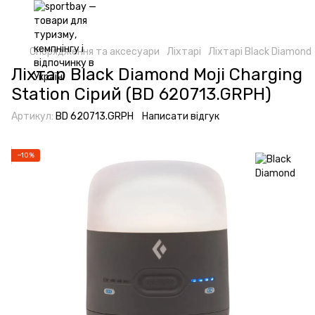
Спорядження та аксесуари
Ліхтарі
Ліхтарі Black Diamond
Ліхтар Black Diamond Moji Charging
Station Сірий (BD 620713.GRPH)
Артикул:
BD 620713.GRPH
Написати відгук
−10%