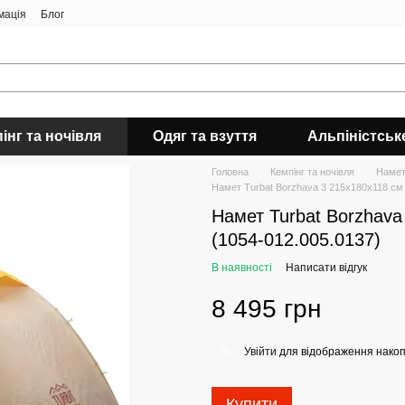
мація
Блог
інг та ночівля
Одяг та взуття
Альпіністськ
Головна
Кемпінг та ночівля
Наме
Намет Turbat Borzhava 3 215х180х118 см
Намет Turbat Borzhav
(1054-012.005.0137)
В наявності
Написати відгук
8 495 грн
Увійти
для відображення накоп
%
Купити