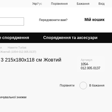
Порівняння
Укр
Рус
Бажання
Вхід
Мій кошик
Передзвонити вам?
е спорядження
Спорядження та аксесуари
ти
Намети Turbat
 Жовтий (1054-012.005.0137)
a 3 215х180х118 см Жовтий
Артикул
1054-
012.005.0137
Порівняти
В бажання
ичувальної знижки