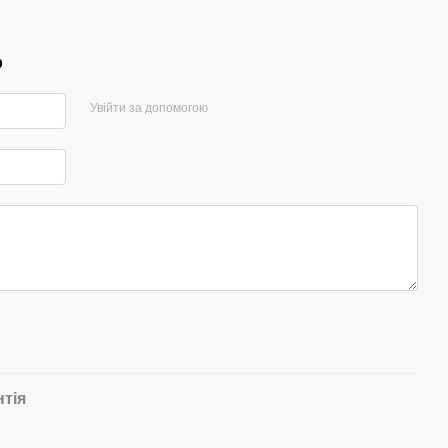
р
Увійти за допомогою
нтія