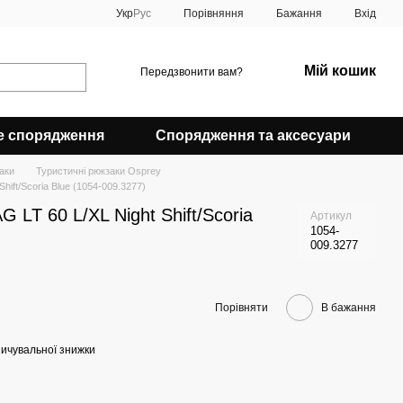
Порівняння
Укр
Рус
Бажання
Вхід
Мій кошик
Передзвонити вам?
е спорядження
Спорядження та аксесуари
аки
Туристичні рюкзаки Osprey
hift/Scoria Blue (1054-009.3277)
 LT 60 L/XL Night Shift/Scoria
Артикул
1054-
009.3277
Порівняти
В бажання
ичувальної знижки