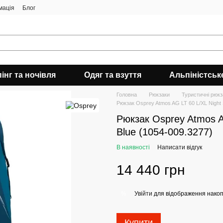
мація
Блог
інг та ночівля
Одяг та взуття
Альпіністськ
Головна
Рюкзаки
Туристичні рюкз
Рюкзак Osprey Atmos AG LT 60 L/XL Night S
Рюкзак Osprey Atmos AG
Blue (1054-009.3277)
В наявності
Написати відгук
14 440 грн
Увійти
для відображення накоп
%
Купити