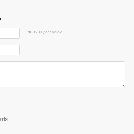
р
Увійти за допомогою
нтія