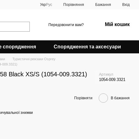
Порівняння
Укр
Рус
Бажання
Вхід
Мій кошик
Передзвонити вам?
е спорядження
Спорядження та аксесуари
аки
Туристичні рюкзаки Osprey
4-009.3321)
58 Black XS/S (1054-009.3321)
Артикул
1054-009.3321
Порівняти
В бажання
ичувальної знижки