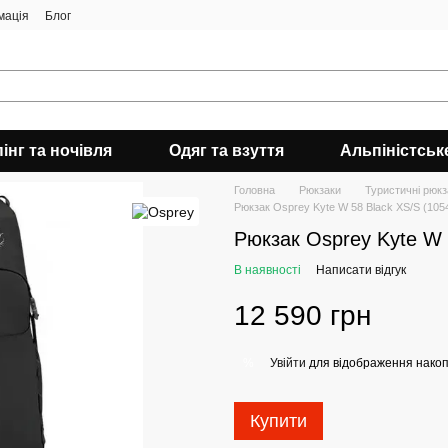
мація
Блог
інг та ночівля
Одяг та взуття
Альпіністськ
Головна
Рюкзаки
Туристичні рюкз
Рюкзак Osprey Kyte W 58 Black XS/S (105
Рюкзак Osprey Kyte W 
В наявності
Написати відгук
12 590 грн
Увійти
для відображення накоп
%
Купити