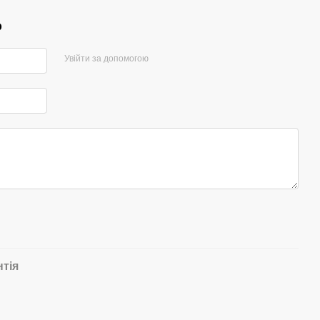
р
Увійти за допомогою
нтія