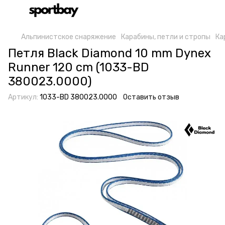
Альпинистское снаряжение
Карабины, петли и стропы
Ка
Петля Black Diamond 10 mm Dynex
Runner 120 cm (1033-BD
380023.0000)
Артикул:
1033-BD 380023.0000
Оставить отзыв