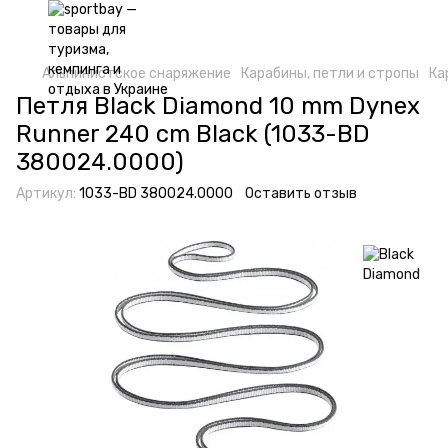
Альпинистское снаряжение
Карабины, петли и стропы
Ка
Петля Black Diamond 10 mm Dynex
Runner 240 cm Black (1033-BD
380024.0000)
Артикул:
1033-BD 380024.0000
Оставить отзыв