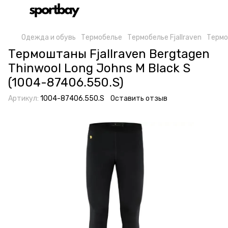
Одежда и обувь
Термобелье
Термобелье Fjallraven
Термо
Термоштаны Fjallraven Bergtagen
Thinwool Long Johns M Black S
(1004-87406.550.S)
Артикул:
1004-87406.550.S
Оставить отзыв