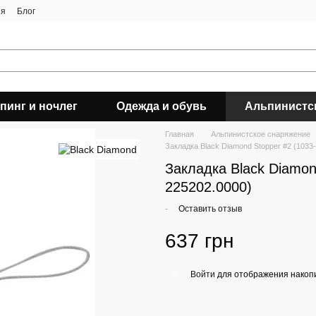
ия
Блог
пинг и ночлег
Одежда и обувь
Альпинистс
Главная
Альпинистское снаряжение
Закладка Black Diamond Stopper #2 (1033
Закладка Black Diamon
225202.0000)
-
Оставить отзыв
637 грн
Войти
для отображения накопи
%