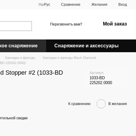
Сравнение
Укр
Рус
Желания
Вход
Мой заказ
Перезвонить вам?
кое снаряжение
Снаряжение и аксессуары
Закладки и френды
Закладки и френды Black Diamond
-BD 225202.0000)
d Stopper #2 (1033-BD
Артикул
1033-BD
225202.0000
К сравнению
В желания
тельной скидки