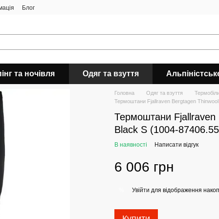
мація
Блог
інг та ночівля
Одяг та взуття
Альпіністськ
Головна
Одяг та взуття
Термобіл
Термоштани Fjallraven Bergtagen Thinwool
Термоштани Fjallraven
Black S (1004-87406.55
В наявності
Написати відгук
6 006 грн
Увійти
для відображення накоп
%
Купити