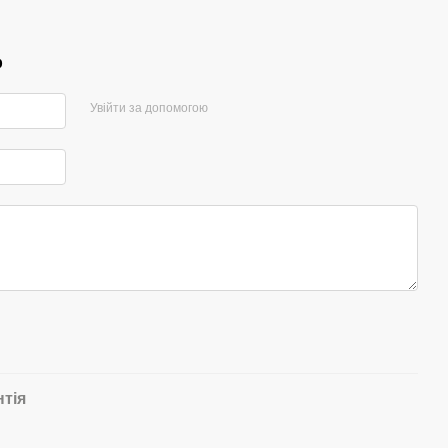
р
Увійти за допомогою
нтія