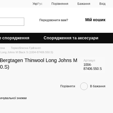
Порівняння
Укр
Рус
Бажання
Вхід
Мій кошик
Передзвонити вам?
е спорядження
Спорядження та аксесуари
изна
Термобілизна Fjallraven
 Long Johns M Black S (1004-87406.550.S)
 Bergtagen Thinwool Long Johns M
Артикул
1004-
0.S)
87406.550.S
Порівняти
В бажання
ичувальної знижки