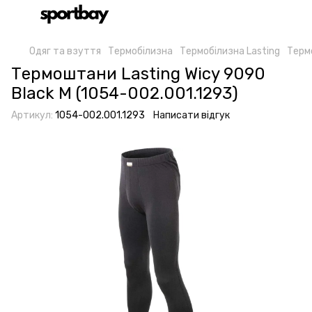
Одяг та взуття
Термобілизна
Термобілизна Lasting
Термо
Термоштани Lasting Wicy 9090
Black M (1054-002.001.1293)
Артикул:
1054-002.001.1293
Написати відгук