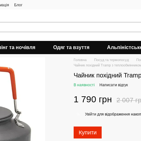
мація
Блог
інг та ночівля
Одяг та взуття
Альпіністськ
Головна
Посуд та термопосуд
По
Чайник похідний Tramp з теплообмінником
Чайник похідний Tramp
В наявності
Написати відгук
1 790 грн
2 007 г
Увійти
для відображення накоп
%
Купити