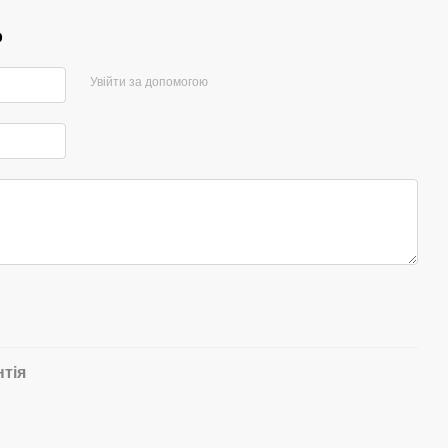
р
Увійти за допомогою
нтія