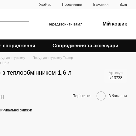
Порівняння
Укр
Рус
Бажання
Вхід
Мій кошик
Передзвонити вам?
е спорядження
Спорядження та аксесуари
суд для туризму
Посуд для туризму Tramp
 1,6 л
 з теплообмінником 1,6 л
Артикул
iz13738
рн
Порівняти
В бажання
ичувальної знижки