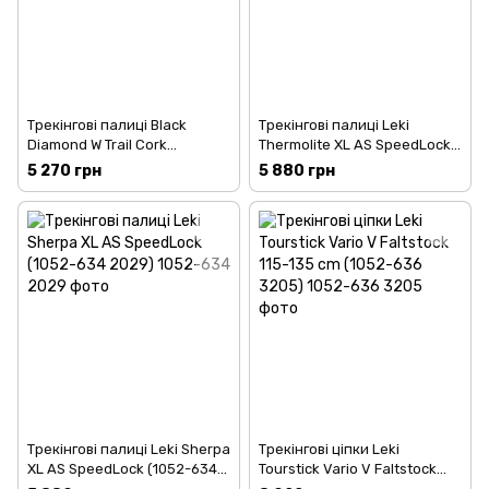
Трекінгові палиці Black
Трекінгові палиці Leki
Diamond W Trail Cork
Thermolite XL AS SpeedLock
Cherrywood (1033-BD
(1052-634 2134)
5 270 грн
5 880 грн
1125272009ALL1)
Трекінгові палиці Leki Sherpa
Трекінгові ціпки Leki
XL AS SpeedLock (1052-634
Tourstick Vario V Faltstock
2029)
115-135 cm (1052-636 3205)