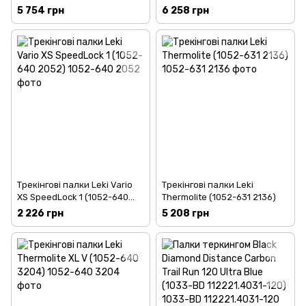
(1052-636 2069)
5 754 грн
6 258 грн
Трекінгові палки Leki Vario
Трекінгові палки Leki
XS SpeedLock 1 (1052-640
Thermolite (1052-631 2136)
2052)
2 226 грн
5 208 грн