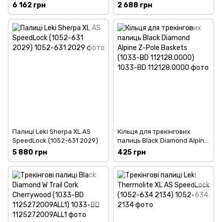
Trail Run 115 Ultra Blue (1033-
120)
6 162 грн
2 688 грн
BD 112221.4031-115)
Палиці Leki Sherpa XL AS
Кільця для трекінгових
SpeedLock (1052-631 2029)
палиць Black Diamond Alpine
Z-Pole Baskets (1033-BD
5 880 грн
425 грн
112128.0000)