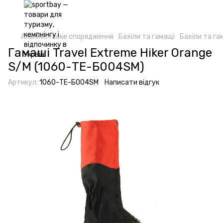
Альпіністське спорядження
Бахіли та гамащі
Бахіли та га
Гамаші Travel Extreme Hiker Orange
S/M (1060-ТЕ-Б004SM)
Артикул:
1060-ТE-Б004SM
Написати відгук