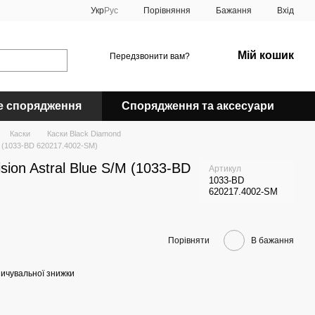
Порівняння
Укр
Рус
Бажання
Вхід
Мій кошик
Передзвонити вам?
е спорядження
Спорядження та аксесуари
Каски
Каски Black Diamond
/M (1033-BD 620217.4002-SM)
sion Astral Blue S/M (1033-BD
Артикул
1033-BD
620217.4002-SM
Порівняти
В бажання
ичувальної знижки