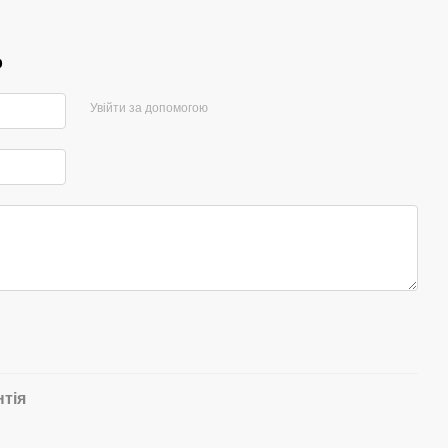
р
Увійти за допомогою
нтія