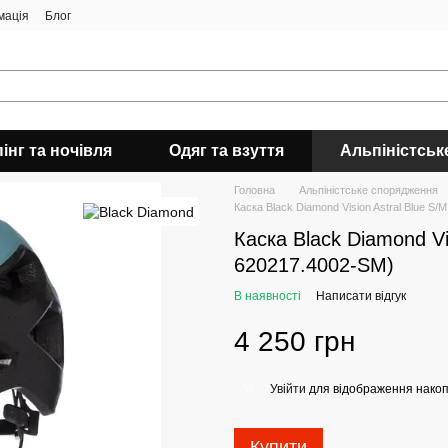
мація
Блог
інг та ночівля
Одяг та взуття
Альпіністськ
Головна
Альпіністське спорядження
Каска Black Diamond Vision Astral Blue S
Каска Black Diamond Vi
620217.4002-SM)
В наявності
Написати відгук
4 250 грн
Увійти
для відображення накоп
%
Купити