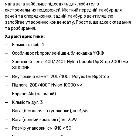
мала вага найбільше підходять для любителів
екстремальних подорожей. Місткий передній тамбур для
речей та спорядження, задній тамбур з вентиляцією
запобігає утворенню конденсату. Просте, швидке складання
та розбирання.
Характеристики:
Кількість осіб: 4
Особливості: проклеєні шви, блискавка YKK®
Зовнішній тент: 40D/240T Nylon Double Rip Stop 3000 мм
SILICONE
Внутрішній намет: 20D/400T Polyester Rip Stop
Підлога: 20D/400T Nylon 10000 мм
Каркас: Alu (алюміній)
Кількість дуг: 3
Вага (без кілочків і упаковки), кг: 3,55
Вага (повний комплект), кг: 3,99
Розмір упаковки, см: Ø18 × 50