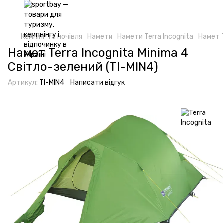
Кемпінг та ночівля
Намети
Намети Terra Incognita
Намет T
Намет Terra Incognita Minima 4
Світло-зелений (TI-MIN4)
Артикул:
TI-MIN4
Написати відгук