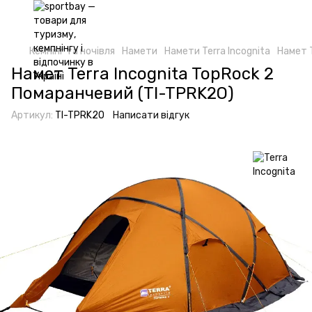
Кемпінг та ночівля
Намети
Намети Terra Incognita
Намет T
Намет Terra Incognita TopRock 2
Помаранчевий (TI-TPRK2O)
Артикул:
TI-TPRK2O
Написати відгук