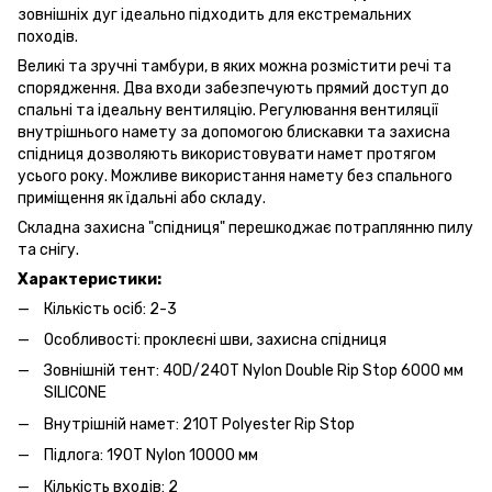
зовнішніх дуг ідеально підходить для екстремальних
походів.
Великі та зручні тамбури, в яких можна розмістити речі та
спорядження. Два входи забезпечують прямий доступ до
спальні та ідеальну вентиляцію. Регулювання вентиляції
внутрішнього намету за допомогою блискавки та захисна
спідниця дозволяють використовувати намет протягом
усього року. Можливе використання намету без спального
приміщення як їдальні або складу.
Складна захисна "спідниця" перешкоджає потраплянню пилу
та снігу.
Характеристики:
Кількість осіб: 2-3
Особливості: проклеєні шви, захисна спідниця
Зовнішній тент: 40D/240T Nylon Double Rip Stop 6000 мм
SILICONE
Внутрішній намет: 210T Polyester Rip Stop
Підлога: 190T Nylon 10000 мм
Кількість входів: 2