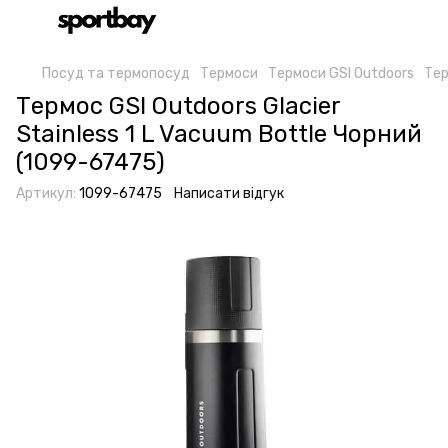
Посуд та термопосуд
Термоси
Термоси GSI Outdoors
Тер
Термос GSI Outdoors Glacier
Stainless 1 L Vacuum Bottle Чорний
(1099-67475)
Артикул:
1099-67475
Написати відгук