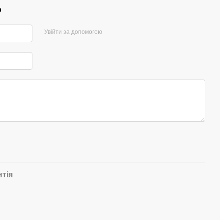
р
Увійти за допомогою
нтія