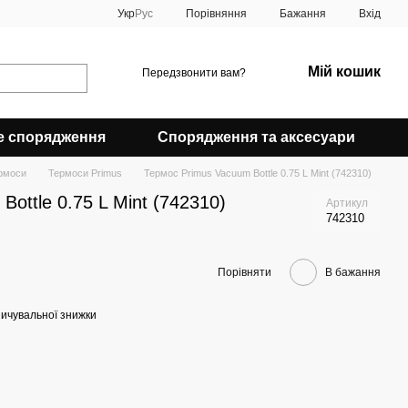
Порівняння
Укр
Рус
Бажання
Вхід
Мій кошик
Передзвонити вам?
е спорядження
Спорядження та аксесуари
рмоси
Термоси Primus
Термос Primus Vacuum Bottle 0.75 L Mint (742310)
ottle 0.75 L Mint (742310)
Артикул
742310
Порівняти
В бажання
ичувальної знижки