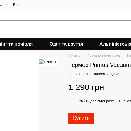
мація
Блог
інг та ночівля
Одяг та взуття
Альпіністськ
Головна
Посуд та термопосуд
Те
Термос Primus Vacuum B
В наявності
Написати відгук
1 290 грн
Увійти
для відображення накоп
%
Купити