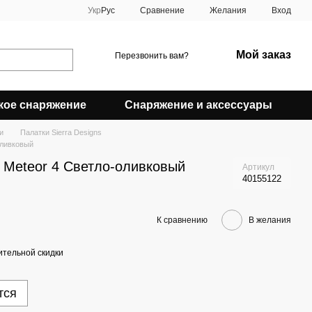
Сравнение
Укр
Рус
Желания
Вход
Мой заказ
Перезвонить вам?
кое снаряжение
Снаряжение и аксессуары
и
Палатки Sierra Designs
оливковый
s Meteor 4 Светло-оливковый
Артикул
40155122
К сравнению
В желания
тельной скидки
тся