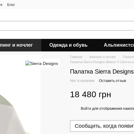
ия
Блог
пинг и ночлег
Одежда и обувь
Альпинистс
Главная
Кемпинг и ночлег
Палатк
Палатка Sierra Designs Meteor 4 Светло-
Палатка Sierra Design
Нет в наличии
Оставить отзыв
18 480 грн
Войти
для отображения накопи
%
Сообщить, когда появи