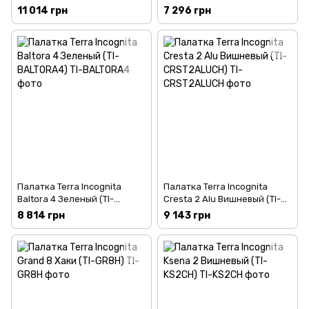
LGR2)
11 014 грн
7 296 грн
Палатка Terra Incognita
Палатка Terra Incognita
Baltora 4 Зеленый (TI-
Cresta 2 Alu Вишневый (TI-
BALTORA4)
CRST2ALUCH)
8 814 грн
9 143 грн