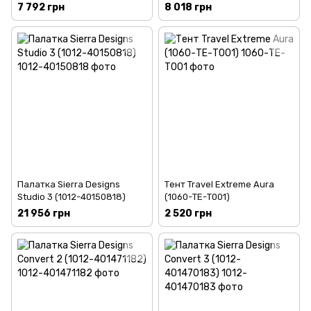
PLT2ALUCH)
KS3CH)
7 792 грн
8 018 грн
Палатка Sierra Designs
Тент Travel Extreme Aura
Studio 3 (1012-40150818)
(1060-ТЕ-Т001)
21 956 грн
2 520 грн