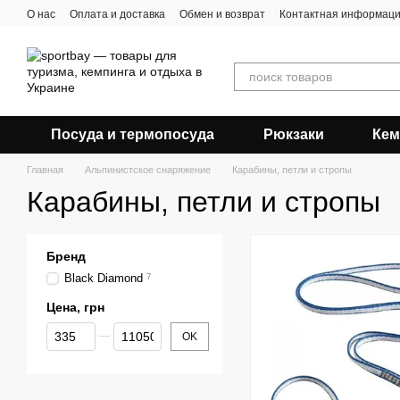
Перейти к основному контенту
О нас
Оплата и доставка
Обмен и возврат
Контактная информац
Посуда и термопосуда
Рюкзаки
Кем
Главная
Альпинистское снаряжение
Карабины, петли и стропы
Карабины, петли и стропы
Бренд
Black Diamond
7
Цена, грн
От Цена, грн
До Цена, грн
OK