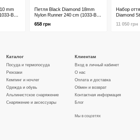
 10 mm
Петля Black Diamond 18mm
Набор оття
(1033-BD
Nylon Runner 240 cm (1033-BD
Diamond S
380028.0000)
23 см - 10 
658 грн
11 050 грн
Каталог
Клиентам
Посуда и термопосуда
Вход в личный кабинет
Рюкзаки
О нас
Кемпинг и ночлег
Оплата и доставка
Одежда и обувь
Обмен и возврат
Альпинистское снаряжение
Контактная информация
Снаряжение и аксессуары
Блог
Мы в соцсетях