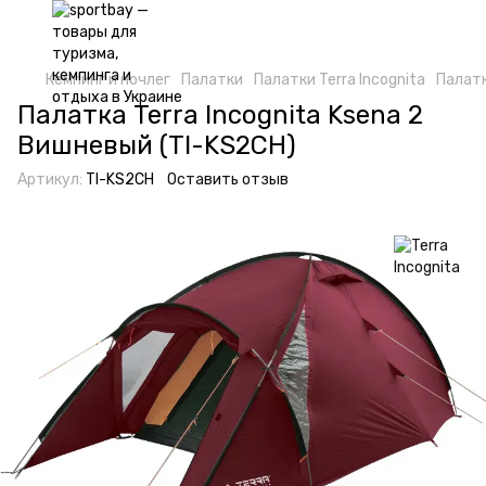
Кемпинг и ночлег
Палатки
Палатки Terra Incognita
Палатк
Палатка Terra Incognita Ksena 2
Вишневый (TI-KS2CH)
Артикул:
TI-KS2CH
Оставить отзыв