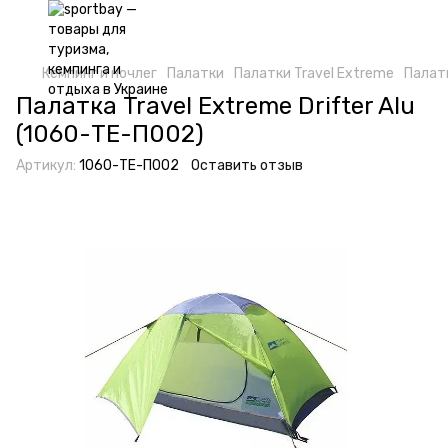
Кемпинг и ночлег
Палатки
Палатки Travel Extreme
Палатк
Палатка Travel Extreme Drifter Alu
(1060-ТE-П002)
Артикул:
1060-ТE-П002
Оставить отзыв