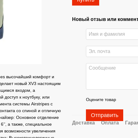
Новый отзыв или коммен
ipes высочайший комфорт и
 сделает новый XV3 настоящим
ющимся входом, а
 доступ к ноутбуку, или
Оцените товар
мента системы Airstripes с
нтакта со спиной и отличную
Отправить
найзер: Основное отделение
Доставка
Оплата
Гара
6’’, а также, специальное
ля возможности увеличения
тка: Высокотехнологичные