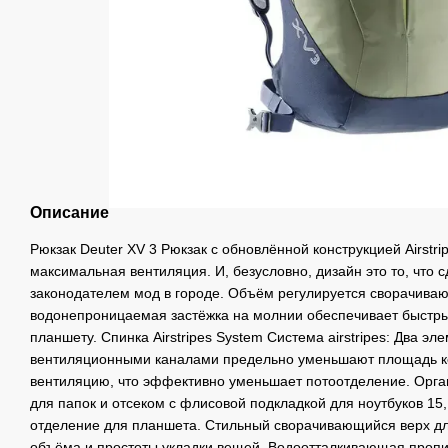
Описание
Рюкзак Deuter XV 3 Рюкзак с обновлённой конструкцией Airstr
максимальная вентиляция. И, безусловно, дизайн это то, что
законодателем мод в городе. Объём регулируется сворачива
водонепроницаемая застёжка на молнии обеспечивает быстрый
планшету. Спинка Airstripes System Система airstripes: Два эле
вентиляционными каналами предельно уменьшают площадь ко
вентиляцию, что эффективно уменьшает потоотделение. Орга
для папок и отсеком с флисовой подкладкой для ноутбуков 15, 
отделение для планшета. Стильный сворачивающийся верх д
объёма и простоты укладки вещей. Водоотталкивающая пропи