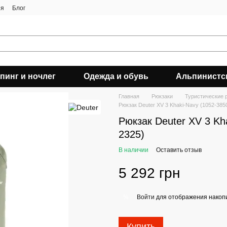
ия
Блог
пинг и ночлег
Одежда и обувь
Альпинистс
Главная
Рюкзаки
Туристические 
Рюкзак Deuter XV 3 Khaki-Navy (1052-385
Рюкзак Deuter XV 3 Kh
2325)
В наличии
Оставить отзыв
5 292 грн
Войти
для отображения накопи
%
Купить