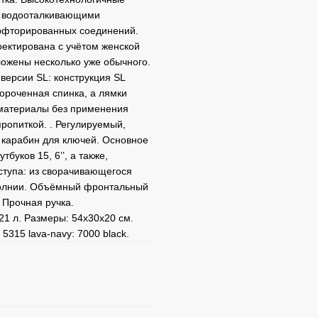
и водооталкивающими
ерфторированных соединений.
ектирована с учётом женской
ложены несколько уже обычного.
версии SL: конструкция SL
короченная спинка, а лямки
 материалы без применения
ропиткой. . Регулируемый,
карабин для ключей. Основное
буков 15, 6’’, а также,
ступа: из сворачивающегося
молнии. Объёмный фронтальный
 Прочная ручка.
 21 л. Размеры: 54x30x20 см.
5315 lava-navy: 7000 black.