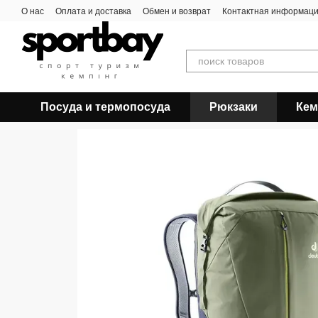
Перейти к основному контенту
О нас
Оплата и доставка
Обмен и возврат
Контактная информац
Посуда и термопосуда
Рюкзаки
Кем