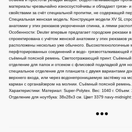
материалы чрезвычайно износоустойчивы и обладают грязе- 
свойствами за счёт специальной пропитки, не содержащей п
Специальная женская модель: Конструкция модели XV SL спро
анатомии у этих рюкзаков укороченная спинка, а лямки распо
Особенности: Deuter впервые предлагает городские рюкзаки в 
спроектирована с учётом женской анатомии у этих рюкзаков у
расположены несколько уже обычного. Высокотехнологичные
перфторированных соединений и водо- грязеотталкивающей п
съёмный поясной ремень. Светоотражающий принт. Съёмный 
отделение для папок и отсеком с флисовой подкладкой для ноут
специальное отделение для планшета с двумя вариантами до
верхнего входа, или через водонепроницаемую застёжку на 
карман с органайзером на молнии. Съёмный поясной ремень.
Характеристики: Материал: Super-Polytex. Вес: 1040 г. Объем:
Отделение для ноутбука: 38х28х3 см. Цвет 3379 navy-midnight: 