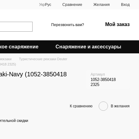
Сравнение
Укр
Рус
Желания
Вход
Мой заказ
Перезвонить вам?
кое снаряжение
Снаряжение и аксессуары
рюкзаки
Туристические рюкзаки Deuter
0418 2325)
aki-Navy (1052-3850418
Артикул
1052-3850418
2325
К сравнению
В желания
тельной скидки