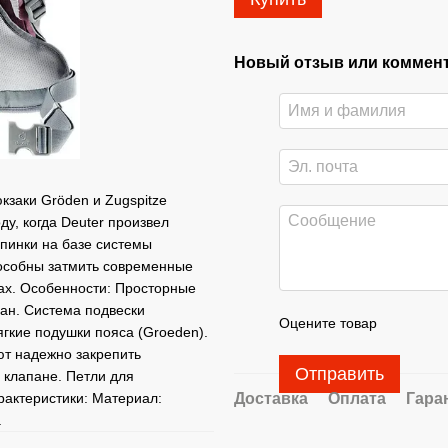
Новый отзыв или коммен
кзаки Gröden и Zugspitze
у, когда Deuter произвел
пинки на базе системы
способны затмить современные
ах. Особенности: Просторные
ан. Система подвески
Оцените товар
ягкие подушки пояса (Groeden).
т надежно закрепить
Отправить
 клапане. Петли для
Доставка
Оплата
Гара
рактеристики: Материал:
.