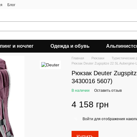
ия
Блог
пинг и ночлег
Одежда и обувь
Альпинистс
Главная
Рюкзаки
Туристические 
Рюкзак Deuter Zugspitze 22 SL Aubergine-
Рюкзак Deuter Zugspitz
3430016 5607)
В наличии
Оставить отзыв
4 158 грн
Войти
для отображения накопи
%
Купить