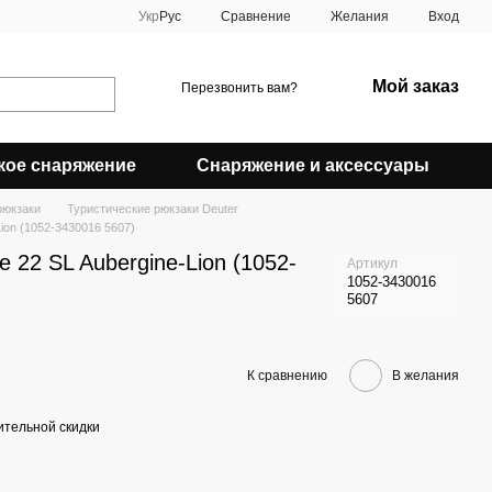
Сравнение
Укр
Рус
Желания
Вход
Мой заказ
Перезвонить вам?
кое снаряжение
Снаряжение и аксессуары
рюкзаки
Туристические рюкзаки Deuter
Lion (1052-3430016 5607)
e 22 SL Aubergine-Lion (1052-
Артикул
1052-3430016
5607
К сравнению
В желания
тельной скидки