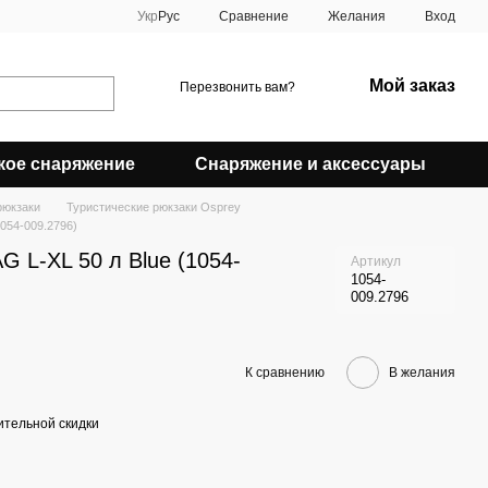
Сравнение
Укр
Рус
Желания
Вход
Мой заказ
Перезвонить вам?
кое снаряжение
Снаряжение и аксессуары
рюкзаки
Туристические рюкзаки Osprey
1054-009.2796)
G L-XL 50 л Blue (1054-
Артикул
1054-
009.2796
К сравнению
В желания
тельной скидки