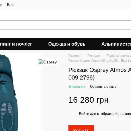
ия
Блог
пинг и ночлег
Одежда и обувь
Альпинистс
Главная
Рюкзаки
Туристические 
Рюкзак Osprey Atmos AG L-XL 50 л Blue (
Рюкзак Osprey Atmos A
009.2796)
В наличии
Оставить отзыв
16 280 грн
Войти
для отображения накопи
%
Купить