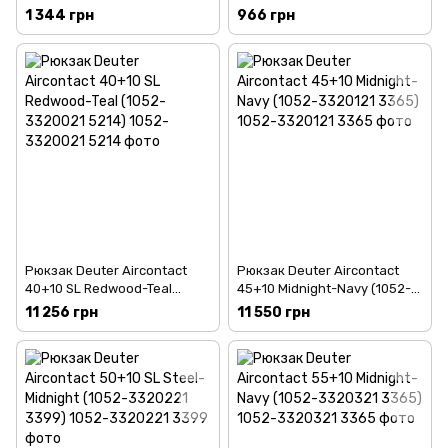
8706)
4702)
1 344 грн
966 грн
Рюкзак Deuter Aircontact
Рюкзак Deuter Aircontact
40+10 SL Redwood-Teal
45+10 Midnight-Navy (1052-
(1052-3320021 5214)
3320121 3365)
11 256 грн
11 550 грн