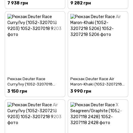
Graphite (1052-3340221
(1052-3340621 4412)
7 938 грн
9 282 грн
2435)
Рюкзак Deuter Race
Рюкзак Deuter Race Air
Curry/Ivy (1052-3207018
Maron-Khaki (1052-3207218
9203)
5206)
3 150 грн
3 990 грн