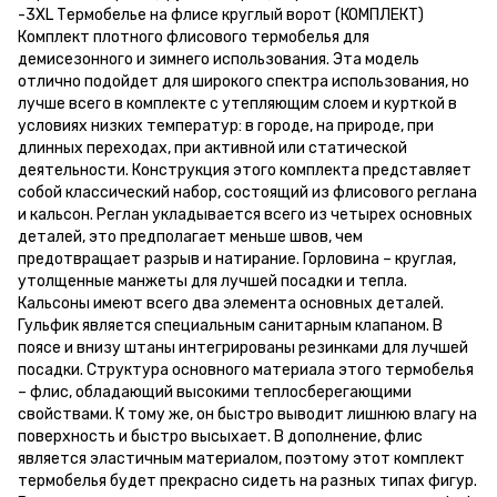
-3XL Термобелье на флисе круглый ворот (КОМПЛЕКТ)
Комплект плотного флисового термобелья для
демисезонного и зимнего использования. Эта модель
отлично подойдет для широкого спектра использования, но
лучше всего в комплекте с утепляющим слоем и курткой в
условиях низких температур: в городе, на природе, при
длинных переходах, при активной или статической
деятельности. Конструкция этого комплекта представляет
собой классический набор, состоящий из флисового реглана
и кальсон. Реглан укладывается всего из четырех основных
деталей, это предполагает меньше швов, чем
предотвращает разрыв и натирание. Горловина – круглая,
утолщенные манжеты для лучшей посадки и тепла.
Кальсоны имеют всего два элемента основных деталей.
Гульфик является специальным санитарным клапаном. В
поясе и внизу штаны интегрированы резинками для лучшей
посадки. Структура основного материала этого термобелья
– флис, обладающий высокими теплосберегающими
свойствами. К тому же, он быстро выводит лишнюю влагу на
поверхность и быстро высыхает. В дополнение, флис
является эластичным материалом, поэтому этот комплект
термобелья будет прекрасно сидеть на разных типах фигур.