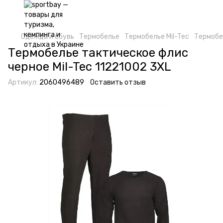
Одежда и обувь
Термобелье
Термобелье Mil-Tec
Термобе
Термобелье тактическое флис
черное Mil-Tec 11221002 3XL
Артикул:
2060496489
Оставить отзыв