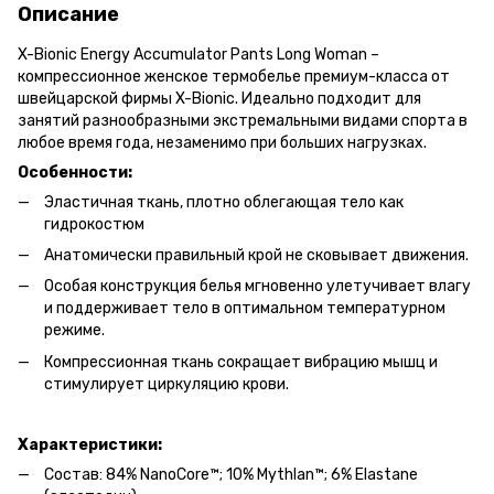
Описание
X-Bionic Energy Accumulator Pants Long Woman –
компрессионное женское термобелье премиум-класса от
швейцарской фирмы X-Bionic. Идеально подходит для
занятий разнообразными экстремальными видами спорта в
любое время года, незаменимо при больших нагрузках.
Особенности:
Эластичная ткань, плотно облегающая тело как
гидрокостюм
Анатомически правильный крой не сковывает движения.
Особая конструкция белья мгновенно улетучивает влагу
и поддерживает тело в оптимальном температурном
режиме.
Компрессионная ткань сокращает вибрацию мышц и
стимулирует циркуляцию крови.
Х
арактеристики:
Состав: 84% NanoCore™; 10% Mythlan™; 6% Elastane