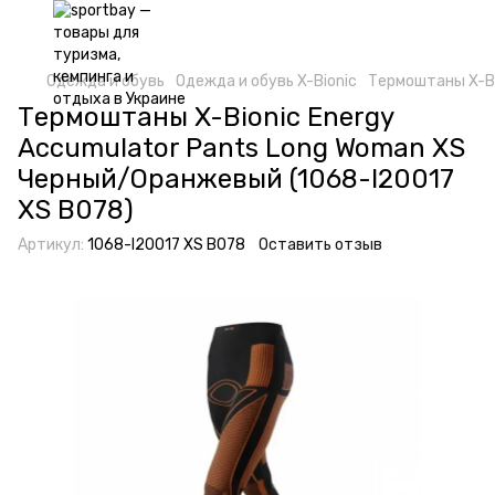
Одежда и обувь
Одежда и обувь X-Bionic
Термоштаны X-Bi
Термоштаны X-Bionic Energy
Accumulator Pants Long Woman XS
Черный/Оранжевый (1068-I20017
XS B078)
Артикул:
1068-I20017 XS B078
Оставить отзыв