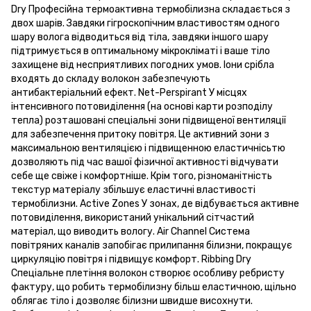
Dry Професійна термоактивна термобілизна складається з
двох шарів. Завдяки гігроскопічним властивостям одного
шару волога відводиться від тіла, завдяки іншого шару
підтримується в оптимальному мікрокліматі і ваше тіло
захищене від несприятливих погодних умов. Іони срібла
входять до складу волокон забезпечують
антибактеріальний ефект. Net-Perspirant У місцях
інтенсивного потовиділення (на основі карти розподілу
тепла) розташовані спеціальні зони підвищеної вентиляції
для забезпечення притоку повітря. Це активний зони з
максимальною вентиляцією і підвищенною еластичнісьтю
дозволяють під час вашої фізичної активності відчувати
себе ще свіже і комфортніше. Крім того, різноманітність
текстур матеріалу збільшує еластичні властивості
термобілизни. Active Zones У зонах, де відбувається активне
потовиділення, використаний унікальний сітчастий
матеріал, що виводить вологу. Air Channel Система
повітряних каналів запобігає прилипання білизни, покращує
циркуляцію повітря і підвищує комфорт. Ribbing Dry
Спеціальне плетіння волокон створює особливу ребристу
фактуру, що робить термобілизну більш еластичною, щільно
облягає тіло і дозволяє білизни швидше висохнути.