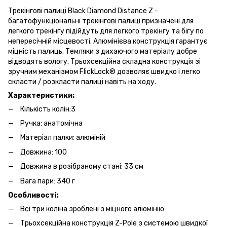
Трекінгові палиці Black Diamond Distance Z -
багатофункціональні трекінгові палиці призначені для
легкого трекінгу підійдуть для легкого трекінгу та бігу по
непересічній місцевості. Алюмінієва конструкція гарантує
міцність палиць. Темляки з дихаючого матеріалу добре
відводять вологу. Трьохсекційна складна конструкція зі
зручним механізмом FlickLock® дозволяє швидко і легко
скласти / розкласти палиці навіть на ходу.
Характеристики:
Кількість колін:3
Ручка: анатомічна
Матеріал палки: алюміній
Довжина: 100
Довжина в розібраному стані: 33 см
Вага пари: 340 г
Особливості:
Всі три коліна зроблені з міцного алюмінію
Трьохсекційна конструкція Z-Pole з системою швидкої