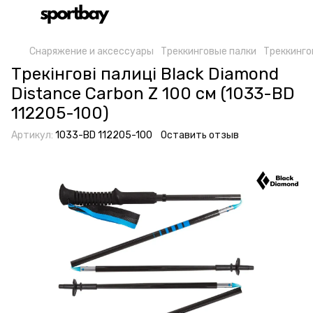
Снаряжение и аксессуары
Треккинговые палки
Треккинго
Трекінгові палиці Black Diamond
Distance Carbon Z 100 см (1033-BD
112205-100)
Артикул:
1033-BD 112205-100
Оставить отзыв