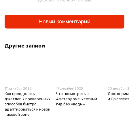
Новый комментарий
Другие записи
17 декабря 2025
17 декабря 2025
20 декабря 
Как преодолеть
Что посмотреть в
Достоприм
джетлаг: 7 проверенных
Амстердаме: честный
и Брюссел
способов быстро
гид без «воды»
адаптироваться к новой
часовой зоне