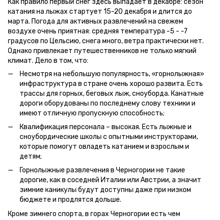
Как правило первый снег здесь выпадает в декабре: сезон
катания на лыжах стартует 15-20 декабря и длится до
марта. Погода для активных развлечений на свежем
воздухе очень приятная: средняя температура -5 - -7
градусов по Цельсию, снега много, ветра практически нет.
Однако привлекает путешественников не только мягкий
климат. Дело в том, что:
Несмотря на небольшую популярность, «горнолыжная»
инфраструктура в стране очень хорошо развита. Есть
трассы для горных, беговых лыж, сноуборда. Канатные
дороги оборудованы по последнему слову техники и
имеют отличную пропускную способность;
Квалификация персонала – высокая. Есть лыжные и
сноубордические школы с опытными инструкторами,
которые помогут овладеть катанием и взрослым и
детям;
Горнолыжные развлечения в Черногории не такие
дорогие, как в соседней Италии или Австрии, а значит
зимние каникулы будут доступны даже при низком
бюджете и продлятся дольше.
Кроме зимнего спорта, в горах Черногории есть чем