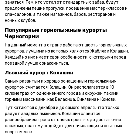
заняться! Тем, кто устал от стандартных забав, будут
предложены пешие прогулки, посещение мастер-классов и
спа-салонов, а также магазинов, баров, ресторанов и
ночных клубов.
Популярные горнолыжные курорты
Черногории
На данный момент в стране работают шесть горнолыжных
курортов, лучшими из которых являются Жабляк и Колашин.
Каждый из них имеет свои особенности, с которыми перед
поездкой лучше ознакомиться.
Лыжный курорт Колашин
Самым развитым и хорошо оснащенным горнолыжным
курортом считается Колашин. Он располагается в 10
километрах от одноименного города и окружен такими
горными массивами, как Беласица, Синявина и Комови.
Тут катаются с декабря и до самого апреля, что только
радует заядлых лыжников. Колашин славится
разнообразием трасс от самых простых до достаточно
сложных, поэтому подойдет для начинающих и опытных
спортсменов.