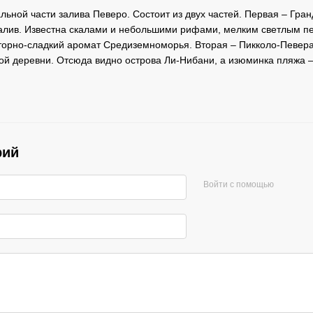
ьной части залива Певеро. Состоит из двух частей. Первая – Гран
лив. Известна скалами и небольшими рифами, мелким светлым пе
торно-сладкий аромат Средиземноморья. Вторая – Пикколо-Певера
ой деревни. Отсюда видно острова Ли-Нибани, а изюминка пляжа 
рий
Войти с помощью