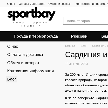
Перейти к основному контенту
О нас
Оплата и доставка
Обмен и возврат
Контактная информац
Посуда и термопосуда
Рюкзаки
Кем
О нас
Главная
Блог
Сардиния и 
Сардиния и
Оплата и доставка
Обмен и возврат
19 декабря 2023
Контактная информация
За 200 км от Италии сред
Блог
красоте природы, которая
объектом обожания худож
душу и наполняет ее новы
Южное побережье Сардинии
оттеняют пальмовые и сос