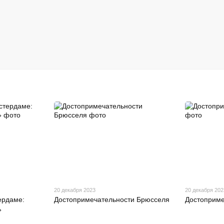
20 декабря 2023
20 декабря 202
ердаме:
Достопримечательности Брюсселя
Достоприме
»