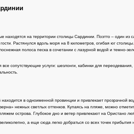
ардинии
ые находятся на территории столицы Сардинии. Поэтто – один из с
гости. Растянулся вдоль моря на 8 километров, огибая юг столицы
оснежная полоса песка в сочетании с лазурной водой и темно-з
 все сопутствующие услуги: шезлонги, кабинки для переодевания, 
альность.
 находится в одноименной провинции и привлекает прозрачной водо
рна» нежных светлых оттенков. Купаясь на пляже, можно отметить
ляжем острова. Глубокое дно и ветер привлекают на Ористано лю
еликолепно, а еще сюда легко добраться со всех точек прибытия н