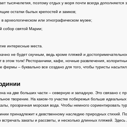
ает тысячелетия, поэтому отдых у моря почти всегда дополняется
ящие остатки былых крепостей и замков;
 в археологическом или этнографическом музее;
й собор святой Марии;
гие интересные места.
ачно не будет скучным, ведь кроме пляжей и достопримечательнос
 в этом толк! Ресторанчики, кафе, ночные развлечения, колоритные
 фермы – буквально все создано для того, чтобы туристы насыти
рдинии
на на две больших части – северную и западную. Это связано с п
льное творение. На каком-то участке побережья больше идеальных
скалы, прозрачная морская вода. Чтобы немного сориентировать ту
динии принадлежит к девственному наследию природных стихий. П
о встречать закаты и рассветы, и несколько длинных пляжей. Здесь