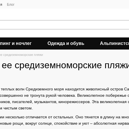
ия
Блог
пинг и ночлег
Одежда и обувь
Альпинистс
ее средиземноморские пляжи
 ее средиземноморские пляж
и теплых волн Средиземного моря находится живописный остров Са
 совершенно не тронута рукой человека. Великолепное побережье 
ников, писателей, музыкантов, кинорежиссеров. Эта великолепна
м чистым светом.
 несколько отличается от остальных. Оно тянется в длину на мн
новые рощи, вокруг солнце, спокойствие и уют – абсолютная нирва