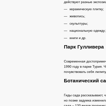
действуют разные экспози
керамическую плитку;
живопись;
скульптуры;
национальную одежду;
книги и др.
Парк Гулливера
Современная достопримеча
1990 году в парке Турия. 
почувствовать себя лилип
Ботанический с
Гиды сада рассказывают, 
но позже задумка изменила
сада – 120 видов тропичес