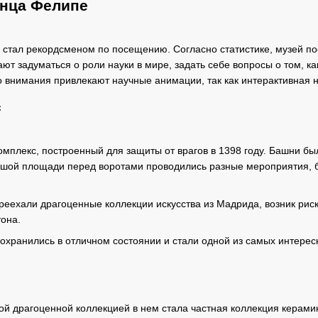
инца Фелипе
у стал рекордсменом по посещению. Согласно статистике, музей по
ют задуматься о роли науки в мире, задать себе вопросы о том, к
 внимания привлекают научные анимации, так как интерактивная н
с
омплекс, построенный для защиты от врагов в 1398 году. Башни 
шой площади перед воротами проводились разные мероприятия, б
переехали драгоценные коллекции искусства из Мадрида, возник ри
она.
сохранились в отличном состоянии и стали одной из самых интере
вой драгоценной коллекцией в нем стала частная коллекция керам