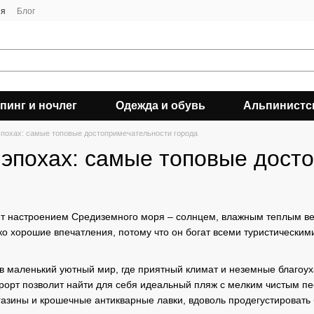
ия
Блог
пинг и ночлег
Одежда и обувь
Альпинистс
эпохах: самые топовые достопримечательности города
 эпохах: самые топовые дост
 настроением Средиземного моря – солнцем, влажным теплым ветр
о хорошие впечатления, потому что он богат всеми туристическими
в маленький уютный мир, где приятный климат и неземные благоу
курорт позволит найти для себя идеальный пляж с мелким чистым п
азины и крошечные антикварные лавки, вдоволь продегустировать