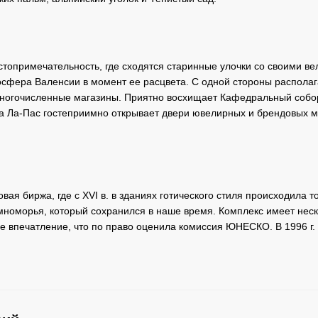
стопримечательность, где сходятся старинные улочки со своими
осфера Валенсии в момент ее расцвета. С одной стороны располаг
ногочисленные магазины. Приятно восхищает Кафедральный собор.
, а Ла-Пас гостеприимно открывает двери ювелирных и брендовых 
ая биржа, где с XVI в. в зданиях готического стиля происходила 
номорья, который сохранился в наше время. Комплекс имеет неск
е впечатление, что по право оценила комиссия ЮНЕСКО. В 1996 г.