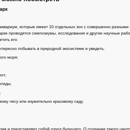
арк
квариум, которые имеет 10 отдельных зон с совершенно разными о
парке проводятся симпозиумы, исследования и другие научные раб
тить его.
нтересно побывать в природной экосистеме и увидеть:
ого моря;
от;
ктиды;
;
вому лесу или изумительно красивому саду.
урия и представляет собой город будущего. О создании такого цен