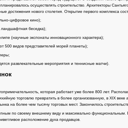
 планировалось осуществлять строительство. Архитекторы Сантьяг
чные достижения нового столетия. Открытие первого комплекса сос
льно-цифровое кино);
 ландшафтная беседка);
липе (научные экспонаты инновационного характера);
ют 500 видов представителей морей планеты);
перы;
дятся развлекательные мероприятия и теннисные матчи).
ынок
топримечательность, которая работает уже более 800 лет. Распола
стихийную торговлю превратить в более организованную, в XIX век
ынка на более чем тысячу торговых мест. Закончилось строительство
епным по своему внешнему виду и максимально функциональным. В
риветливое расположение духа продавцов.