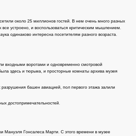
сетили около 25 миллионов гостей. В нем очень много разных
ак все устроено, и воспользоваться критическим мышлением.
аука одинаково интересна посетителям разного возраста.
были входными воротами и одновременно смотровой
ыла здесь и тюрьма, и просторные комнаты архива музея
ск разрушения башен авиацией, пол первого этажа залили
сных достопримечательностей.
ики Мануэля Гонсалеса Марти. С этого времени в музее