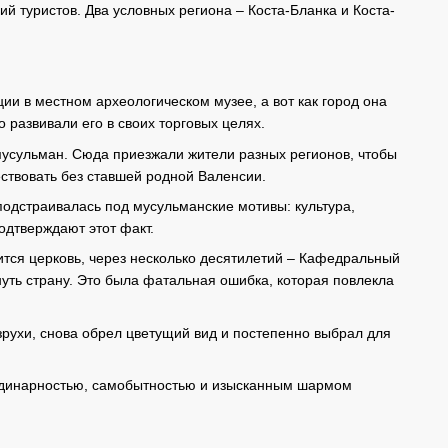
ий туристов. Два условных региона – Коста-Бланка и Коста-
ии в местном археологическом музее, а вот как город она
о развивали его в своих торговых целях.
 мусульман. Сюда приезжали жители разных регионов, чтобы
ествовать без ставшей родной Валенсии.
подстраивалась под мусульманские мотивы: культура,
одтверждают этот факт.
оится церковь, через несколько десятилетий – Кафедральный
нуть страну. Это была фатальная ошибка, которая повлекла
азрухи, снова обрел цветущий вид и постепенно выбрал для
рдинарностью, самобытностью и изысканным шармом