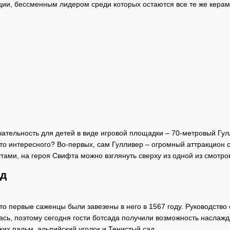
ции, бессменным лидером среди которых остаются все те же керам
тельность для детей в виде игровой площадки – 70-метровый Гулл
Что интересного? Во-первых, сам Гулливер – огромный аттракцион 
утами, на героя Свифта можно взглянуть сверху из одной из смотр
ад
что первые саженцы были завезены в него в 1567 году. Руководств
сь, поэтому сегодня гости ботсада получили возможность наслажда
ких пальм, альпийский уголок и Тенистый сад.