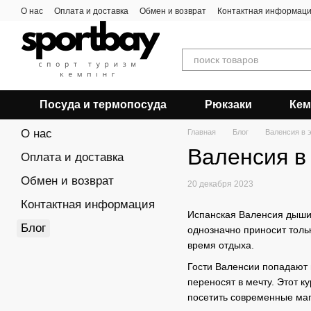
Перейти к основному контенту
О нас
Оплата и доставка
Обмен и возврат
Контактная информац
Посуда и термопосуда
Рюкзаки
Кем
О нас
Главная
Блог
Валенсия в 
Валенсия в
Оплата и доставка
Обмен и возврат
20 декабря 2023
Контактная информация
Испанская Валенсия дышит
Блог
однозначно приносит тольк
время отдыха.
Гости Валенсии попадают 
переносят в мечту. Этот 
посетить современные маг