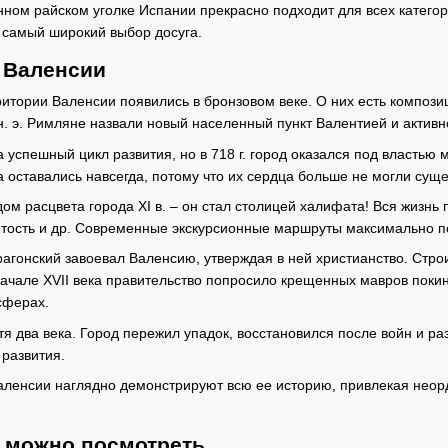
нном райском уголке Испании прекрасно подходит для всех категор
 самый широкий выбор досуга.
 Валенсии
итории Валенсии появились в бронзовом веке. О них есть композиц
 н. э. Римляне назвали новый населенный пункт Валентией и активн
 успешный цикл развития, но в 718 г. город оказался под властью
а оставались навсегда, потому что их сердца больше не могли сущ
м расцвета города XI в. – он стал столицей халифата! Вся жизнь 
нятость и др. Современные экскурсионные маршруты максимально п
Арагонский завоевал Валенсию, утверждая в ней христианство. Стр
 начале XVII века правительство попросило крещенных мавров поки
сферах.
тя два века. Город пережил упадок, восстановился после войн и р
 развития.
аленсии наглядно демонстрируют всю ее историю, привлекая нео
о можно посмотреть