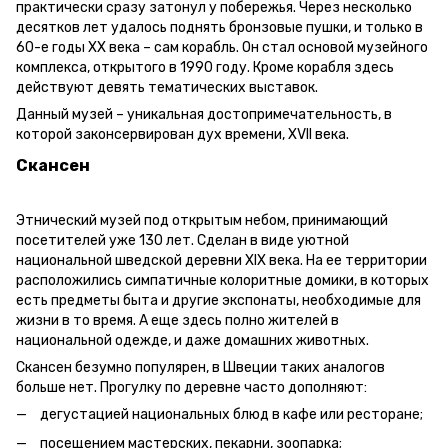
практически сразу затонул у побережья. Через несколько
десятков лет удалось поднять бронзовые пушки, и только в
60-е годы ХХ века – сам корабль. Он стал основой музейного
комплекса, открытого в 1990 году. Кроме корабля здесь
действуют девять тематических выставок.
Данный музей – уникальная достопримечательность, в
которой законсервирован дух времени, XVII века.
Скансен
Этнический музей под открытым небом, принимающий
посетителей уже 130 лет. Сделан в виде уютной
национальной шведской деревни XIX века. На ее территории
расположились симпатичные колоритные домики, в которых
есть предметы быта и другие экспонаты, необходимые для
жизни в то время. А еще здесь полно жителей в
национальной одежде, и даже домашних животных.
Скансен безумно популярен, в Швеции таких аналогов
больше нет. Прогулку по деревне часто дополняют:
дегустацией национальных блюд в кафе или ресторане;
посещением мастерских, пекарни, зоопарка;