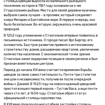
Столица Швеции выросла из маленького рыбацкого
поселения, которое в 1187 году основали на о-ве
Стадсхольмен рыбаки. Место для своей деревни мужчины
выбрали самое лучшее – в проливе, который соединяет
озеро Меларен и Балтийское море. В первую очередь, оно
было безопасным. Во-вторую, окружалось очень красивой
природой.
В 1252 году упоминание о Стокгольме впервые появилось в
письменных источниках. О городе писал Ярл Биргер, его
основатель. Быстрое развитие привело к интенсивному
строительству домов, расширению кварталов, увеличению
количества населения. С экономической точки зрения
Стокгольм занял лидерские позиции в своем регионе и был
признан влиятельным центром.
Период до начала XVI века считается временем борьбы
шведов за свою самостоятельность. Почти три столетия
они шли к независимости, получив ее после очередной
войны с Данией. В 1523 году на новосозданный шведский
престол взошел первый король – Густав Васа, а еще почти
через сто лет, в 1634 году, Стокгольм обрел статус
официальной столицы королевства.
В XVII веке произошла масштабная застройка столицы,