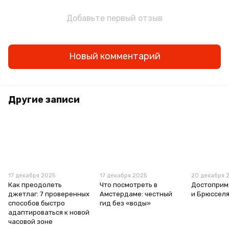
Добавьте первый отзыв
Новый комментарий
Другие записи
17 декабря 2025
17 декабря 2025
20 декабря 
Как преодолеть
Что посмотреть в
Достоприм
джетлаг: 7 проверенных
Амстердаме: честный
и Брюссел
способов быстро
гид без «воды»
адаптироваться к новой
часовой зоне