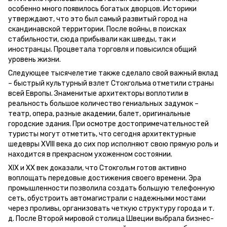
особенно много появилось богатых дворцов. Историки
утверждают, что это был самый развитый город на
скандинавской территории. После войны, в поисках
стабильности, сюда прибывали как шведы, так и
иностранцы. Процветала торговля и повысился общий
уровень жизни.
Следующее тысячелетие также сделало свой важный вклад
– быстрый культурный взлет Стокгольма отметили страны
всей Европы. Знаменитые архитекторы воплотили в
реальность большое количество гениальных задумок –
театр, опера, разные академии, балет, оригинальные
городские здания. При осмотре достопримечательностей
туристы могут отметить, что сегодня архитектурные
шедевры XVIII века до сих пор исполняют свою прямую роль и
находится в прекрасном ухоженном состоянии.
ХIХ и ХХ век доказали, что Стокгольм готов активно
воплощать передовые достижения своего времени. Эра
промышленности позволила создать большую телефонную
сеть, обустроить автомагистрали с надежными мостами
через проливы, организовать четкую структуру города и т.
д. После Второй мировой столица Швеции выбрала бизнес-