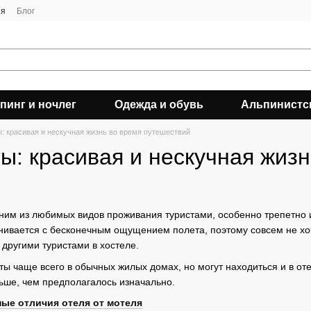
ия
Блог
пинг и ночлег
Одежда и обувь
Альпинистс
: красивая и нескучная жизнь во время путешествий
ы: красивая и нескучная жиз
ним из любимых видов проживания туристами, особенно трепетно
нивается с бесконечным ощущением полета, поэтому совсем не хоч
 другими туристами в хостеле.
ы чаще всего в обычных жилых домах, но могут находиться и в от
льше, чем предполагалось изначально.
ные отличия отеля от мотеля