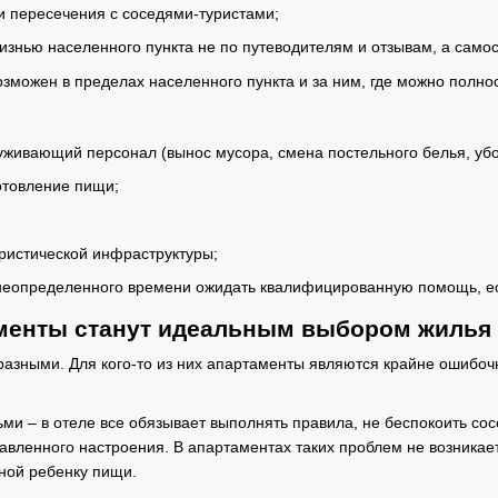
и пересечения с соседями-туристами;
жизнью населенного пункта не по путеводителям и отзывам, а само
зможен в пределах населенного пункта и за ним, где можно полно
луживающий персонал (вынос мусора, смена постельного белья, убо
отовление пищи;
ристической инфраструктуры;
 неопределенного времени ожидать квалифицированную помощь, е
аменты станут идеальным выбором жилья
азными. Для кого-то из них апартаменты являются крайне ошибоч
ми – в отеле все обязывает выполнять правила, не беспокоить сос
авленного настроения. В апартаментах таких проблем не возникает
ной ребенку пищи.