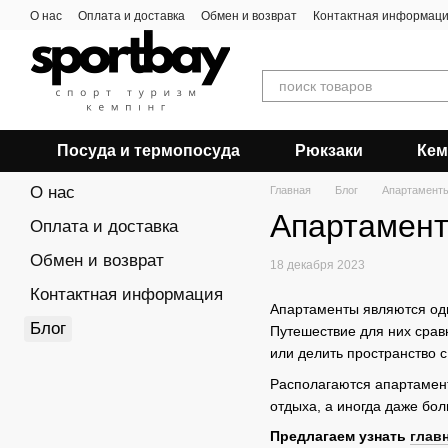
Перейти к основному контенту
О нас
Оплата и доставка
Обмен и возврат
Контактная информац
Посуда и термопосуда
Рюкзаки
Кем
О нас
Главная
Блог
Апартаменты
Апартамент
Оплата и доставка
Обмен и возврат
18 декабря 2023
Контактная информация
Апартаменты являются од
Блог
Путешествие для них срав
или делить пространство с
Располагаются апартамент
отдыха, а иногда даже бо
Предлагаем узнать
глав