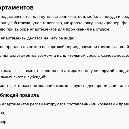
артаментов
предоставляются для путешественников, есть мебель, посуда и ср
хонную бытовую, утюг, телевизор, микроволновку, кондиционер, фе
ство при выборе апартаментов для проживания на отдыхе.
апартаменты делятся на четыре вида:
жно арендовать номер на короткий период времени (несколько дней
енда апартаментов возможна на длительный срок, а хозяева позаб
омплексы – имеют сходство с квартирами, но у них другой юриди
льных льгот и субсидий;
енты, которые при желании можно выкупить для проживания или п
облюдай правила
е апартаментов регламентируются составленными хозяевами прави
во;
сор;