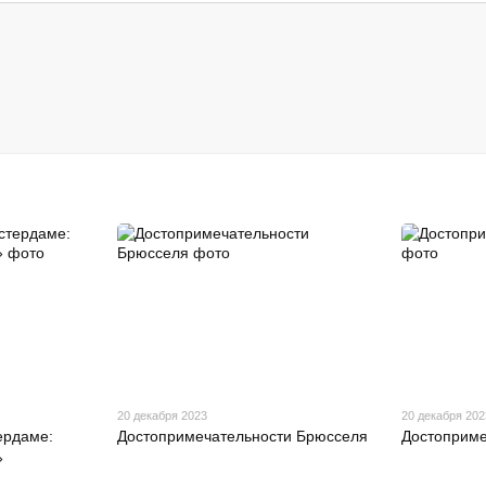
20 декабря 2023
20 декабря 202
ердаме:
Достопримечательности Брюсселя
Достоприме
»