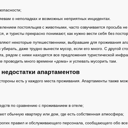
зопасности;
яевам о неполадках и возможных неприятных инцидентах.
елением постояльцев с животными, часто озвучивается просьба не 
ся, и туристы прекрасно понимают, как нужно вести себя без пост
вляют некоторые путешественники, выбравшие для проживания ап
ни убирать, даже трудно вынести мусор, если его много. С другой 
та, рядом с ними находятся все предложения туристической инфра
же проводить много времени «дома» и успевать мусорить там.
 недостатки апартаментов
тороны есть у каждого места проживания. Апартаменты также можно
дств по сравнению с проживанием в отеле;
ют обычную квартиру или дом, где есть собственная атмосфера;
трогих правил и обслуживающего персонала, сообщающего обо все