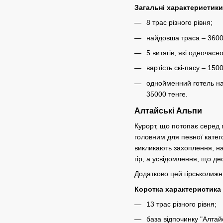
Загальні характеристики
8 трас різного рівня;
найдовша траса – 3600
5 витягів, які одночасн
вартість скі-пасу – 1500
однойменний готель на 
35000 тенге.
Алтайські Альпи
Курорт, що потопає серед 
головним для певної катег
викликають захоплення, на
гір, а усвідомлення, що д
Додатково цей гірськолижн
Коротка характеристика
13 трас різного рівня;
база відпочинку "Алтай