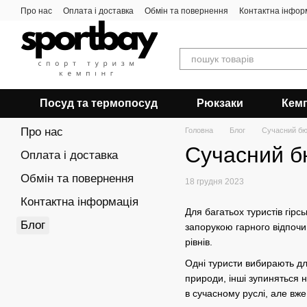
Перейти до основного контенту
Про нас
Оплата і доставка
Обмін та повернення
Контактна інфор
Посуд та термопосуд
Рюкзаки
Кемп
Про нас
Головна
Блог
Сучасний бюд
Сучасний бю
Оплата і доставка
Обмін та повернення
18 грудня 2023
Контактна інформація
Для багатьох туристів гір
Блог
запорукою гарного відпочин
рівнів.
Одні туристи вибирають для
природи, інші зупиняться 
в сучасному руслі, але вже