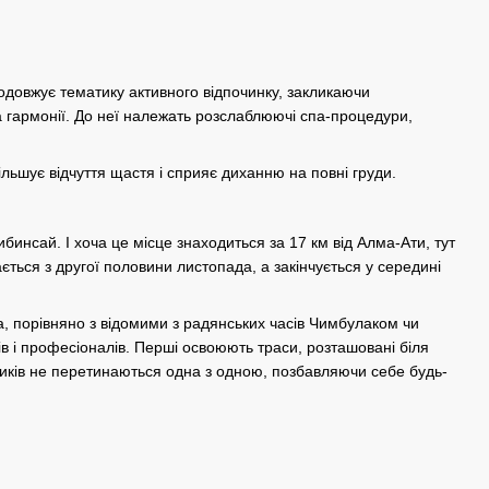
родовжує тематику активного відпочинку, закликаючи
а гармонії. До неї належать розслаблюючі спа-процедури,
ільшує відчуття щастя і сприяє диханню на повні груди.
бинсай. І хоча це місце знаходиться за 17 км від Алма-Ати, тут
ться з другої половини листопада, а закінчується у середині
а, порівняно з відомими з радянських часів Чимбулаком чи
ів і професіоналів. Перші освоюють траси, розташовані біля
ижників не перетинаються одна з одною, позбавляючи себе будь-