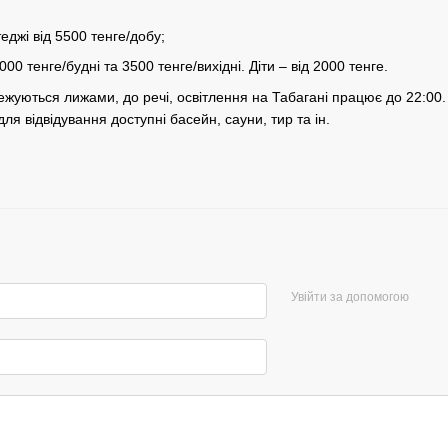
отеджі від 5500 тенге/добу;
3000 тенге/будні та 3500 тенге/вихідні. Діти – від 2000 тенге.
ежуються лижами, до речі, освітлення на Табагані працює до 22:00.
для відвідування доступні басейн, сауни, тир та ін.
Увійти за допомогою