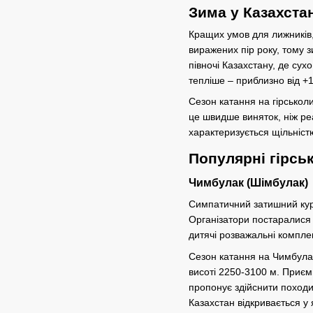
Зима у Казахстан
Кращих умов для лижників,
виражених пір року, тому з
півночі Казахстану, де сух
тепліше – приблизно від +
Сезон катання на гірськол
це швидше виняток, ніж ре
характеризується щільністю
Популярні гірсь
Чимбулак (Шімбулак)
Симпатичний затишний куро
Організатори постаралися з
дитячі розважальні компле
Сезон катання на Чимбулаку
висоті 2250-3100 м. Приєм
пропонує здійснити походи 
Казахстан відкривається у 