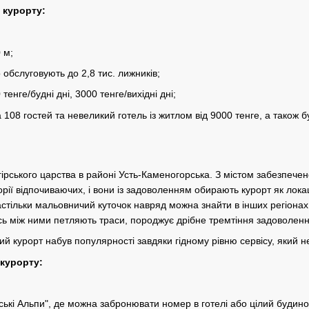
 курорту:
 м;
о обслуговують до 2,8 тис. лижників;
 тенге/будні дні, 3000 тенге/вихідні дні;
108 гостей та невеликий готель із житлом від 9000 тенге, а також 
гірського царства в районі Усть-Каменогорська. З містом забезпеч
орії відпочиваючих, і вони із задоволенням обирають курорт як ло
стільки мальовничий куточок навряд можна знайти в інших регіонах
есь між ними петляють траси, породжує дрібне тремтіння задоволенн
ий курорт набув популярності завдяки гідному рівню сервісу, який 
 курорту:
ські Альпи", де можна забронювати номер в готелі або цілий будино