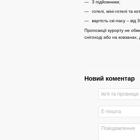
3 підйомники;
готелі, міні-готелі та к
вартість скі-пасу – від 
Пропозиції курорту не обм
снігоході або на ковзанах, 
Новий коментар