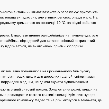
ко-континентальний клімат Казахстану забезпечує присутність
 листопада випадає сніг, але в інших регіонах опадів мало. На
середньому тримається на позначці -10 ℃, на півдні набагато
ерезня. Буваютьзміщення раніше/пізніше на тиждень-два, але
ься найбільш підходящий для катання сніговий покрив, який
снігу відрізняється, не виключаючи приємні сюрпризи.
 містом явно позначилося на гірськолижному Чимбулаку.
: різні траси, школи для дорослих та дітей, снігові парки,
я поруч один з одним, не даючи скучати відпочиваючим.
лежить рівний сніговий покрив. Зона катання розмістилася на
ьно розглядаючи казково красиві околиці. Крім лиж, курорт
спортивного комплексу Медео та на різні екскурсії в Алма-Ати, де