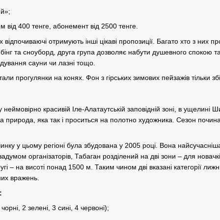
й»;
йом від 400 тенге, абонемент від 2500 тенге.
 відпочиваючі отримують інші цікаві пропозиції. Багато хто з них п
бінг та сноуборд, друга група дозволяє набути душевного спокою т
ідування сауни чи лазні тощо.
али прогулянки на конях. Фон з гірських зимових пейзажів тільки зб
неймовірно красивій Іле-Алатаутській заповідній зоні, в ущелині Ши
а природа, яка так і проситься на полотно художника. Сезон починає
чинку у цьому регіоні була збудована у 2005 році. Вона найсучасніш
адумом організаторів, Табаган розділений на дві зони – для новачк
другі – на висоті понад 1500 м. Таким чином дві вказані категорії л
них вражень.
:
 чорні, 2 зелені, 3 сині, 4 червоні);