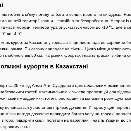
і
 які люблять м'яку погоду та багато сонця, просто не вигадаєш. Різ
има на всій території країни – спокійна та безпроблемна. У горах із
о та часті морози, температура опускається часом до -18 ℃, але в 
1 ℃ до -4 ℃.
ижних курортах Казахстану триває з кінця листопада до середини б
альні рамки. Пік сезону припадає на січень. Цього місяця утворюєт
 і глибиною від 50 см. На різних курортах і навіть трасах глибина 
колижні курорти в Казахстані
рт за 25 км від Алма-Ати. Сусідство з цим галасливим розвиненим
абезпечити гостей максимальною кількістю пропозицій для відпочинку
кси, скейт-майданчики, готелі, ресторани та магазини розміщуютьс
 починається у листопаді і триває до квітня. У горах у цей період 
на м'яка погода дозволяє проводити багато часу на трасах, паралел
в гори, підкорити скелі, політати на параплані і навіть з'їздити до 
яскравому світлі.