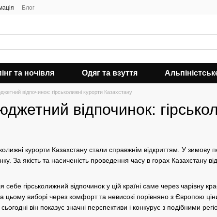
мація
Блог
інг та ночівля
Одяг та взуття
Альпіністськ
жетний відпочинок: гірськолижні курорти Казахстану
джетний відпочинок: гірсько
ськолижні курорти Казахстану стали справжнім відкриттям. У зимову
ку. За якість та насиченість проведення часу в горах Казахстану ві
 себе гірськолижний відпочинок у цій країні саме через чарівну кра
на цьому виборі через комфорт та невисокі порівняно з Європою цін
 сьогодні він показує значні перспективи і конкурує з подібними регі