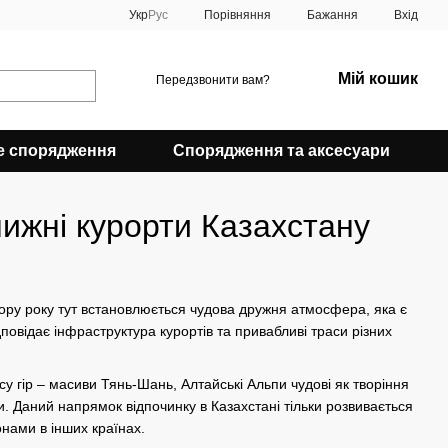
Порівняння
Укр
Рус
Бажання
Вхід
Мій кошик
Передзвонити вам?
е спорядження
Спорядження та аксесуари
лижні курорти Казахстану
 пору року тут встановлюється чудова дружня атмосфера, яка є
дповідає інфраструктура курортів та привабливі траси різних
су гір – масиви Тянь-Шань, Алтайські Альпи чудові як творіння
и. Даний напрямок відпочинку в Казахстані тільки розвивається
онами в інших країнах.