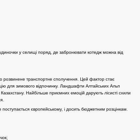
будиночки у селищі поряд, де забронювати котедж можна від
ено розвинене транспортне сполучення. Цей фактор стає
кацію для зимового відпочинку. Ландшафти Алтайських Альп
 Казахстану. Найбільше приємних емоцій дарують лісисті схили
я.
не поступається європейському, і досить бюджетним розцінкам.
чок;