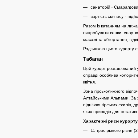
санаторій «Смарагдови
вартість скі-пасу - під
Разом із катанням на лижах
випробувати санки, сноутю
масажі та обгортання, відв
Родзинкою цього курорту ст
Табаган
Цей курорт розташований у 
справді особлива колоритн
квітня.
Зона гірськолижного відпо
Алтайськими Альпами. За з
підніжжя гірських схилів, 
яких приводів для негатив
Характерні риси курорту
11 трас різного рівня (2