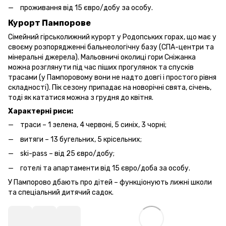
проживання від 15 євро/добу за особу.
Курорт Пампорове
Сімейний гірськолижний курорт у Родопських горах, що має у
своєму розпорядженні бальнеологічну базу (СПА-центри та
мінеральні джерела). Мальовничі околиці гори Сніжанка
можна розглянути під час піших прогулянок та спусків
трасами (у Пампоровому вони не надто довгі і простого рівня
складності). Пік сезону припадає на новорічні свята, січень,
тоді як кататися можна з грудня до квітня.
Характерні риси:
траси – 1 зелена, 4 червоні, 5 синіх, 3 чорні;
витяги – 13 бугельних, 5 крісельних;
ski-pass – від 25 євро/добу;
готелі та апартаменти від 15 євро/доба за особу.
У Пампорово дбають про дітей – функціонують лижні школи
та спеціальний дитячий садок.