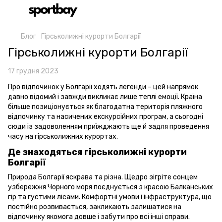
Блог
Гірськолижні курорти Болгарії
Гірськолижні курорти Болгарії
17 грудня 2023
Про відпочинок у Болгарії ходять легенди – цей напрямок
давно відомий і завжди викликає лише теплі емоції. Країна
більше позиціонується як благодатна територія пляжного
відпочинку та насичених екскурсійних програм, а сьогодні
сюди із задоволенням приїжджають ще й задля проведення
часу на гірськолижних курортах.
Де знаходяться гірськолижні курорти
Болгарії
Природа Болгарії яскрава та різна. Щедро зігріте сонцем
узбережжя Чорного моря поєднується з красою Балканських
гір та густими лісами. Комфортні умови і інфраструктура, що
постійно розвивається, закликають залишатися на
відпочинку якомога довше і забути про всі інші справи.