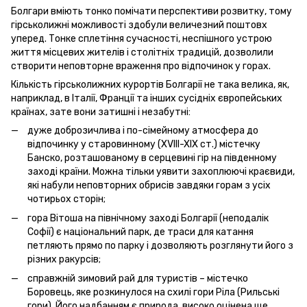
Болгари вміють тонко помічати перспективи розвитку, тому
гірськолижні можливості здобули величезний поштовх
уперед. Тонке сплетіння сучасності, неспішного устрою
життя місцевих жителів і столітніх традицій, дозволили
створити неповторне враження про відпочинок у горах.
Кількість гірськолижних курортів Болгарії не така велика, як,
наприклад, в Італії, Франції та інших сусідніх європейських
країнах, зате вони затишні і незабутні:
дуже доброзичлива і по-сімейному атмосфера до
відпочинку у старовинному (XVIII-XIX ст.) містечку
Банско, розташованому в серцевині гір на південному
заході країни. Можна тільки уявити захоплюючі краєвиди,
які набули неповторних обрисів завдяки горам з усіх
чотирьох сторін;
гора Вітоша на північному заході Болгарії (неподалік
Софії) є національний парк, де траси для катання
петляють прямо по парку і дозволяють розглянути його з
різних ракурсів;
справжній зимовий рай для туристів – містечко
Боровець, яке розкинулося на схилі гори Ріла (Рильські
гори). Його надбанням є природа, високо оцінена ще