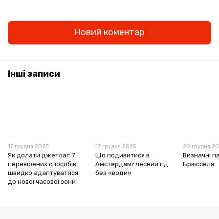
Новий коментар
Інші записи
17 грудня 2025
17 грудня 2025
20 грудня 2
Як долати джетлаг: 7
Що подивитися в
Визначні п
перевірених способів
Амстердамі: чесний гід
Брюсселя
швидко адаптуватися
без «води»
до нової часової зони