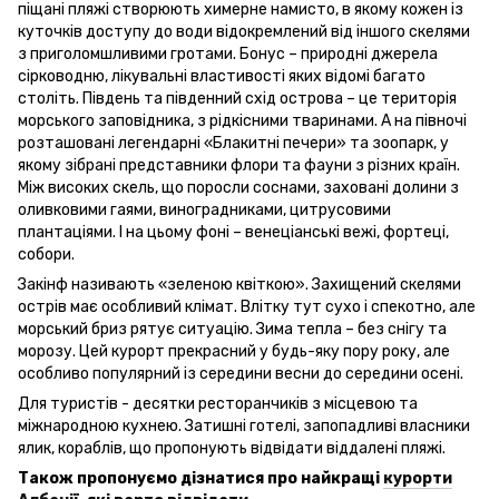
піщані пляжі створюють химерне намисто, в якому кожен із
куточків доступу до води відокремлений від іншого скелями
з приголомшливими гротами. Бонус – природні джерела
сірководню, лікувальні властивості яких відомі багато
століть. Південь та південний схід острова – це територія
морського заповідника, з рідкісними тваринами. А на півночі
розташовані легендарні «Блакитні печери» та зоопарк, у
якому зібрані представники флори та фауни з різних країн.
Між високих скель, що поросли соснами, заховані долини з
оливковими гаями, виноградниками, цитрусовими
плантаціями. І на цьому фоні – венеціанські вежі, фортеці,
собори.
Закінф називають «зеленою квіткою». Захищений скелями
острів має особливий клімат. Влітку тут сухо і спекотно, але
морський бриз рятує ситуацію. Зима тепла – без снігу та
морозу. Цей курорт прекрасний у будь-яку пору року, але
особливо популярний із середини весни до середини осені.
Для туристів - десятки ресторанчиків з місцевою та
міжнародною кухнею. Затишні готелі, запопадливі власники
ялик, кораблів, що пропонують відвідати віддалені пляжі.
Також пропонуємо дізнатися про найкращі
курорти