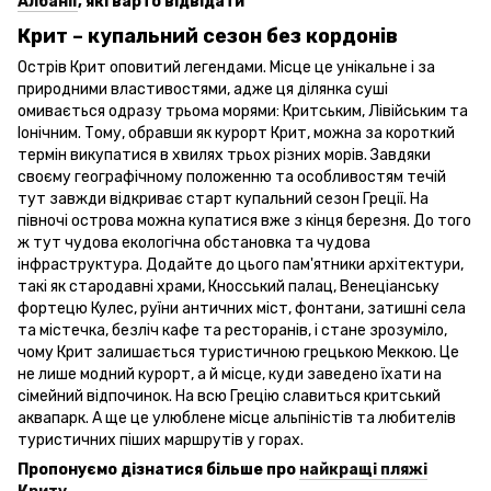
Албанії
, які варто відвідати
Крит – купальний сезон без кордонів
Острів Крит оповитий легендами. Місце це унікальне і за
природними властивостями, адже ця ділянка суші
омивається одразу трьома морями: Критським, Лівійським та
Іонічним. Тому, обравши як курорт Крит, можна за короткий
термін викупатися в хвилях трьох різних морів. Завдяки
своєму географічному положенню та особливостям течій
тут завжди відкриває старт купальний сезон Греції. На
півночі острова можна купатися вже з кінця березня. До того
ж тут чудова екологічна обстановка та чудова
інфраструктура. Додайте до цього пам'ятники архітектури,
такі як стародавні храми, Кносський палац, Венеціанську
фортецю Кулес, руїни античних міст, фонтани, затишні села
та містечка, безліч кафе та ресторанів, і стане зрозуміло,
чому Крит залишається туристичною грецькою Меккою. Це
не лише модний курорт, а й місце, куди заведено їхати на
сімейний відпочинок. На всю Грецію славиться критський
аквапарк. А ще це улюблене місце альпіністів та любителів
туристичних піших маршрутів у горах.
Пропонуємо дізнатися більше про
найкращі пляжі