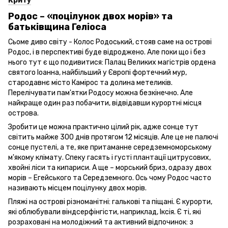
Криту
Родос – «поцілунок двох морів» та
батьківщина Геліоса
Сьоме диво світу - Колос Родоський, стояв саме на острові
Родос, і в перспективі буде відроджено. Але поки що і без
нього тут є що подивитися: Палац Великих магістрів ордена
святого Іоанна, найбільший у Європі фортечний мур,
стародавнє місто Камірос та долина метеликів.
Перелічувати пам'ятки Родосу можна безкінечно. Але
найкраще один раз побачити, відвідавши курортні місця
острова.
Зробити це можна практично цілий рік, адже сонце тут
світить майже 300 днів протягом 12 місяців. Але це не палючі
сонце пустелі, а те, яке притаманне середземноморському
м'якому клімату. Спеку гасять і густі плантації цитрусових,
хвойні ліси та кипариси. А ще – морський бриз, одразу двох
морів – Егейського та Середземного. Ось чому Родос часто
називають місцем поцілунку двох морів.
Пляжі на острові різноманітні: галькові та піщані. Є курорти,
які облюбували віндсерфінгісти, наприклад, Іксія. Є ті, які
розраховані на молодіжний та активний відпочинок: з