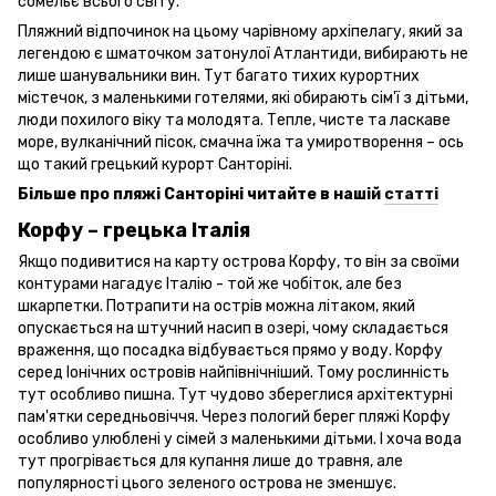
сомельє всього світу.
Пляжний відпочинок на цьому чарівному архіпелагу, який за
легендою є шматочком затонулої Атлантиди, вибирають не
лише шанувальники вин. Тут багато тихих курортних
містечок, з маленькими готелями, які обирають сім'ї з дітьми,
люди похилого віку та молодята. Тепле, чисте та ласкаве
море, вулканічний пісок, смачна їжа та умиротворення – ось
що такий грецький курорт Санторіні.
Більше про пляжі Санторіні читайте в нашій
статті
Корфу – грецька Італія
Якщо подивитися на карту острова Корфу, то він за своїми
контурами нагадує Італію - той же чобіток, але без
шкарпетки. Потрапити на острів можна літаком, який
опускається на штучний насип в озері, чому складається
враження, що посадка відбувається прямо у воду. Корфу
серед Іонічних островів найпівнічніший. Тому рослинність
тут особливо пишна. Тут чудово збереглися архітектурні
пам'ятки середньовіччя. Через пологий берег пляжі Корфу
особливо улюблені у сімей з маленькими дітьми. І хоча вода
тут прогрівається для купання лише до травня, але
популярності цього зеленого острова не зменшує.