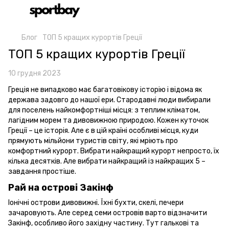
Блог
ТОП 5 кращих курортів Греції
ТОП 5 кращих курортів Греції
10 грудня 2023
Греція не випадково має багатовікову історію і відома як
держава задовго до нашої ери. Стародавні люди вибирали
для поселень найкомфортніші місця: з теплим кліматом,
лагідним морем та дивовижною природою. Кожен куточок
Греції – це історія. Але є в цій країні особливі місця, куди
прямують мільйони туристів світу, які мріють про
комфортний курорт. Вибрати найкращий курорт непросто, їх
кілька десятків. Але вибрати найкращий із найкращих 5 –
завдання простіше.
Рай на острові Закінф
Іонічні острови дивовижні. Їхні бухти, скелі, печери
зачаровують. Але серед семи островів варто відзначити
Закінф, особливо його західну частину. Тут галькові та