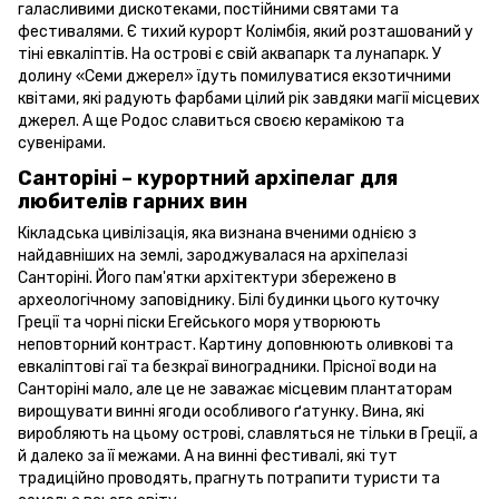
галасливими дискотеками, постійними святами та
фестивалями. Є тихий курорт Колімбія, який розташований у
тіні евкаліптів. На острові є свій аквапарк та лунапарк. У
долину «Семи джерел» їдуть помилуватися екзотичними
квітами, які радують фарбами цілий рік завдяки магії місцевих
джерел. А ще Родос славиться своєю керамікою та
сувенірами.
Санторіні – курортний архіпелаг для
любителів гарних вин
Кікладська цивілізація, яка визнана вченими однією з
найдавніших на землі, зароджувалася на архіпелазі
Санторіні. Його пам'ятки архітектури збережено в
археологічному заповіднику. Білі будинки цього куточку
Греції та чорні піски Егейського моря утворюють
неповторний контраст. Картину доповнюють оливкові та
евкаліптові гаї та безкраї виноградники. Прісної води на
Санторіні мало, але це не заважає місцевим плантаторам
вирощувати винні ягоди особливого ґатунку. Вина, які
виробляють на цьому острові, славляться не тільки в Греції, а
й далеко за її межами. А на винні фестивалі, які тут
традиційно проводять, прагнуть потрапити туристи та