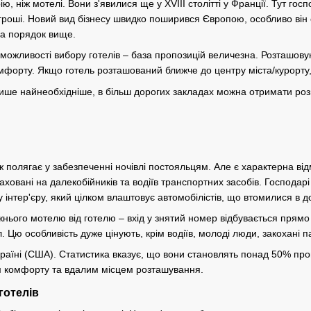
ію, ніж мотелі. Вони з'явилися ще у ХVІІІ столітті у Франції. Тут го
гроші. Новий вид бізнесу швидко поширився Європою, особливо він 
на порядок вище.
можливості вибору готелів – база пропозицій величезна. Розташовую
мфорту. Якщо готель розташований ближче до центру міста/курорту,
ише найнеобхідніше, в більш дорогих закладах можна отримати роз
полягає у забезпеченні ночівлі постояльцям. Але є характерна від
аховані на далекобійників та водіїв транспортних засобів. Господарі
інтер'єру, який цілком влаштовує автомобілістів, що втомилися в до
жнього мотелю від готелю – вхід у знятий номер відбувається прямо 
 Цю особливість дуже цінують, крім водіїв, молоді люди, закохані па
 країні (США). Статистика вказує, що вони становлять понад 50% пр
ем комфорту та вдалим місцем розташування.
готелів