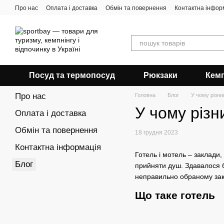
Перейти до основного контенту
Про нас
Оплата і доставка
Обмін та повернення
Контактна інфор
Посуд та термопосуд
Рюкзаки
Кемп
Про нас
Головна
Блог
У чому різни
У чому різн
Оплата і доставка
Обмін та повернення
18 грудня 2023
Контактна інформація
Готель і мотель – заклади
Блог
прийняти душ. Здавалося б,
неправильно обраному зак
Що таке готель