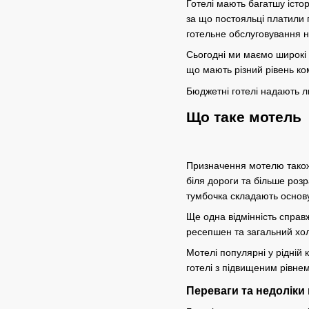
Готелі мають багатшу істор
за що постояльці платили 
готельне обслуговування 
Сьогодні ми маємо широкі 
що мають різний рівень ко
Бюджетні готелі надають л
Що таке мотель
Призначення мотелю також 
біля дороги та більше розр
тумбочка складають основу 
Ще одна відмінність справ
ресепшен та загальний хол.
Мотелі популярні у рідній
готелі з підвищеним рівн
Переваги та недоліки 