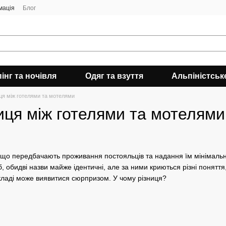
мація
Блог
інг та ночівля
Одяг та взуття
Альпіністськ
ця між готелями та мотелями
иця між готелями та мотелями
, що передбачають проживання постояльців та надання їм мінімальн
 обидві назви майже ідентичні, але за ними криються різні поняття, 
ладі може виявитися сюрпризом. У чому різниця?