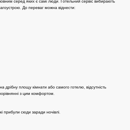
головним серед яких є самі люди. Готельний сервіс вибирають
лагоустрою. До переваг можна віднести:
на дрібну площу кімнати або самого готелю, відсутність
в порівнянні з цим комфортом.
і прибули сюди заради ночівлі.