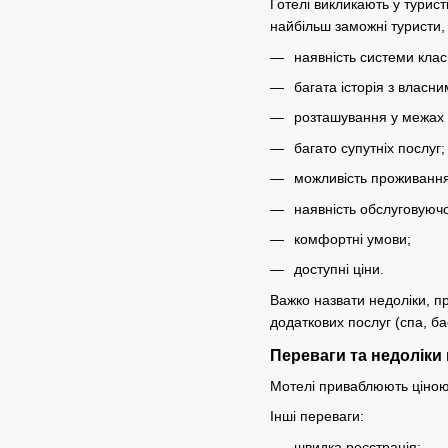
Готелі викликають у турист
найбільш заможні туристи,
наявність системи класиф
багата історія з власн
розташування у межах 
багато супутніх послуг;
можливість проживання
наявність обслуговуюч
комфортні умови;
доступні ціни.
Важко назвати недоліки, пр
додаткових послуг (спа, ба
Переваги та недоліки
Мотелі приваблюють ціною.
Інші переваги:
швидка реєстрація;