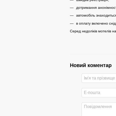
дотримання анонімност
автомобіль знаходиться
в оплату включено снід
Серед недоліків мотелів на
Новий коментар