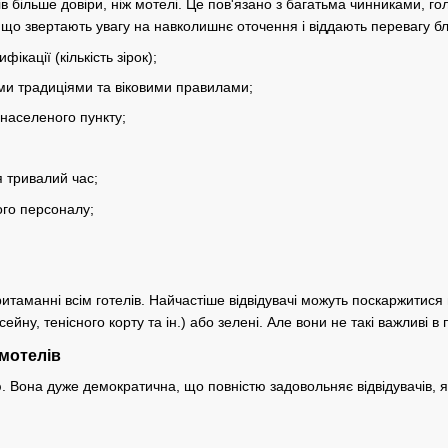
ів більше довіри, ніж мотелі. Це пов'язано з багатьма чинниками, 
 що звертають увагу на навколишнє оточення і віддають перевагу б
ікації (кількість зірок);
ими традиціями та віковими правилами;
населеного пункту;
 тривалий час;
ого персоналу;
итаманні всім готелів. Найчастіше відвідувачі можуть поскаржитися 
сейну, тенісного корту та ін.) або зелені. Але вони не такі важливі 
 мотелів
 Вона дуже демократична, що повністю задовольняє відвідувачів, як