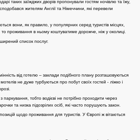
сподарі таких заїжджих дворів пропонували гостям ночівлю та їжу,
сподобався жителям Англії та Німеччини, які перевели
ться вони, як правило, у популярних серед туристів місцях,
 то проживання в ньому коштуватиме дорожче, ніж у околиці.
ширений список послуг.
мінність від готелю – заклади подібного плану розташовуються
 мотелів не дуже турбуються про побут своїх гостей - ліжко і
розі.
з паркування, тобто водієві не потрібно проходити через
рочки та низка підозрілих осіб, які часто порушують закон.
опозицій щодо проживання для туристів. У Європі ж вітаються