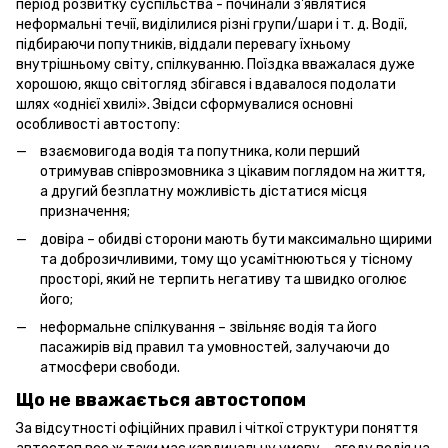
період розвитку суспільства - починали з'являтися
неформальні течії, виділилися різні групи/шари і т. д. Водії,
підбираючи попутників, віддали перевагу їхньому
внутрішньому світу, спілкуванню. Поїздка вважалася дуже
хорошою, якщо світогляд збігався і вдавалося подолати
шлях «однієї хвилі». Звідси сформувалися основні
особливості автостопу:
взаємовигода водія та попутника, коли перший
отримував співрозмовника з цікавим поглядом на життя,
а другий безплатну можливість дістатися місця
призначення;
довіра – обидві сторони мають бути максимально щирими
та доброзичливими, тому що усамітнюються у тісному
просторі, який не терпить негативу та швидко оголює
його;
неформальне спілкування – звільняє водія та його
пасажирів від правил та умовностей, залучаючи до
атмосфери свободи.
Що не вважається автостопом
За відсутності офіційних правил і чіткої структури поняття