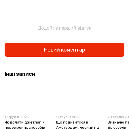
Додайте перший відгук
Новий коментар
Інші записи
17 грудня 2025
17 грудня 2025
20 грудня 2
Як долати джетлаг: 7
Що подивитися в
Визначні п
перевірених способів
Амстердамі: чесний гід
Брюсселя