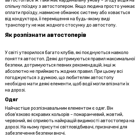
автостоп все ж таки має кардинальну умову – згоду водія на
спільну поїздку з автостопером. Якщо людина просто уникає
оплати проїзду, навмисне обманює систему або ховається
від кондуктора, її переміщення на будь-якому виді
транспорту не має жодного стосунку до автостопу.
Як розпізнати автостоперів
У світі утворилося багато клубів, які поєднуються навколо
поняття автостоп. Деякі дотримуються правил максимальної
безпеки, дотримуються певних рекомендацій, інші ж
абсолютно не приймають жодних правил. При цьому всі
погоджуються з думкою, що любителям автостопу
необхідно мати деякі елементи, щоб водії могли впізнати їх
на дорозі.
Одяг
Найчастіше розпізнавальним елементом є одяг. Він
обов'язково яскравих кольорів – помаранчевий, жовтий,
червоний, які сприяють найкращій видимості автостопера на
дорозі. На ньому присутні світловідбивачі, призначені для
забезпечення безпеки вночі.