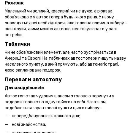
Рюкзак
Маленький чи великий, красивий чи не дуже, а рюкзак
обов'язково є у автостопера будь-якого рівня. У ньому
знаходяться всі необхідні речі, але головна причина вибору –
вільні руки, якими можна активно жестикулювати у разі
потреби.
Таблички
Чи не обов'язковий елемент, але часто зустрічається в
Америці та Європі. На табличках автостопери пишуть назву
населеного пункту, в який прямують, або автомагістралі,
якою запланована подорож.
Переваги автостопу
Для мандрівників
Автостоп став чудовим шансом з головою поринути у
подорож і повністю відчути його на собі. Багатьом
подобаються гарантовані пункти цього вибору:
непередбачуваність кожного дня;
нові знайомства;
захоплюючі подорожі;