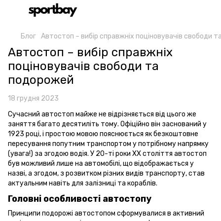
Блог
Автостоп – вибір справжніх поціновувачів свободи 
Автостоп – вибір справжніх
поціновувачів свободи та
подорожей
18 грудня 2023
Сучасний автостоп майже не відрізняється від цього же
заняття багато десятиліть тому. Офіційно він заснований у
1923 році, і простою мовою пояснюється як безкоштовне
пересування попутним транспортом у потрібному напрямку
(увага!) за згодою водія. У 20-ті роки ХХ століття автостоп
був можливий лише на автомобілі, що відображається у
назві, а згодом, з розвитком різних видів транспорту, став
актуальним навіть для залізниці та кораблів.
Головні особливості автостопу
Принципи подорожі автостопом сформувалися в активний