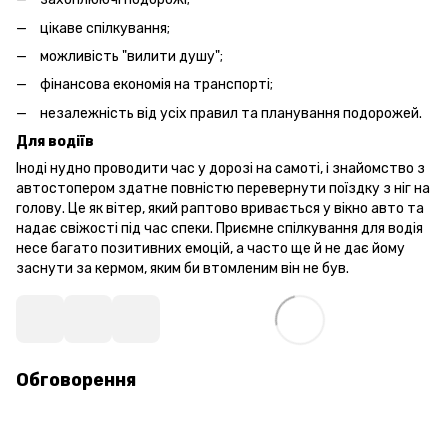
цікаве спілкування;
можливість "вилити душу";
фінансова економія на транспорті;
незалежність від усіх правил та планування подорожей.
Для водіїв
Іноді нудно проводити час у дорозі на самоті, і знайомство з
автостопером здатне повністю перевернути поїздку з ніг на
голову. Це як вітер, який раптово вривається у вікно авто та
надає свіжості під час спеки. Приємне спілкування для водія
несе багато позитивних емоцій, а часто ще й не дає йому
заснути за кермом, яким би втомленим він не був.
Обговорення